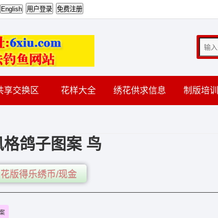
共享交换区
花样大全
绣花供求信息
制版培
风格鸽子图案 鸟
花版得乐绣币/现金
案