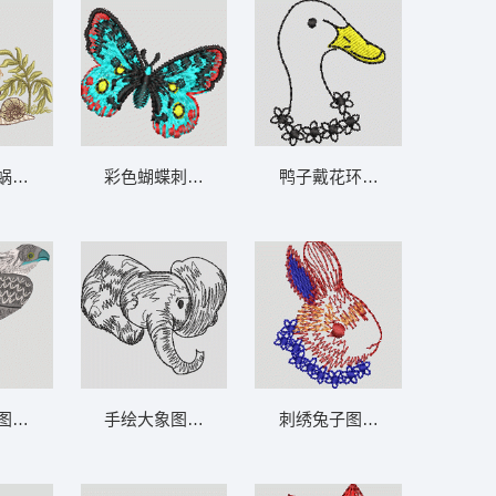
蜗牛共处 蝴蝶 童 小蜗牛
彩色蝴蝶刺绣图案 蝴蝶
鸭子戴花环图案 鹅
图案 鹰
手绘大象图案 大象
刺绣兔子图案 兔