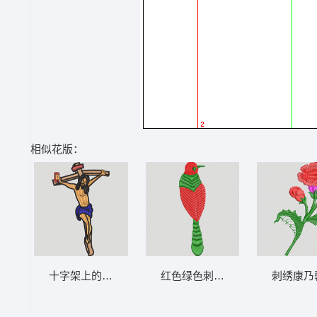
相似花版：
十字架上的耶稣像 耶稣 基督
红色绿色刺绣鸟图案 鸟
刺绣康乃