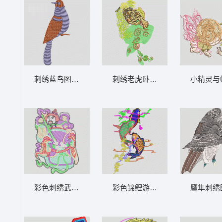
刺绣蓝鸟图案 鸟
刺绣老虎卧于绿叶间 老虎
小精灵与
彩色刺绣武将形象 古代中国门神武将
彩色锦鲤游动图案 鲤鱼
鹰隼刺绣