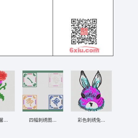
馨花枝图案 靓花
四幅刺绣图案展示汉字与鱼纹 一帆风顺
彩色刺绣兔子头像 兔