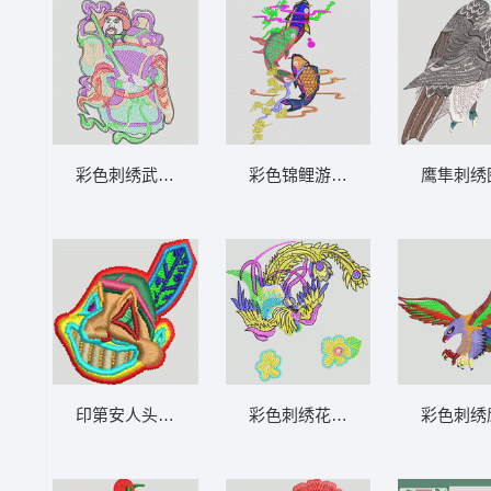
彩色刺绣武将形象 古代中国门神武将
彩色锦鲤游动图案 鲤鱼
鹰隼刺绣
印第安人头像徽章 卡通人 章
彩色刺绣花卉图案 凤凰
彩色刺绣