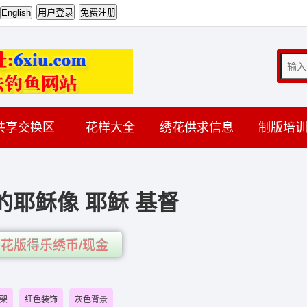
共享交换区
花样大全
绣花供求信息
制版培
的耶稣像 耶稣 基督
花版得乐绣币/现金
架
红色装饰
灰色背景