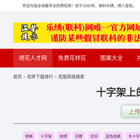
欢迎光临全球最专业的绣花网！创于2000年。联科乐绣，绣人皆知。
绣花人才网
免费花样区
图案大全
首页
>
花样下载排行
>
花版高级搜索
十字架上
上传
耶稣
十字架
刺绣
宗教
信仰
蓝色短裤
木十字