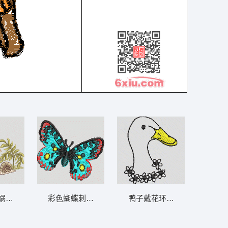
蜗牛共处 蝴蝶 童 小蜗牛
彩色蝴蝶刺绣图案 蝴蝶
鸭子戴花环图案 鹅