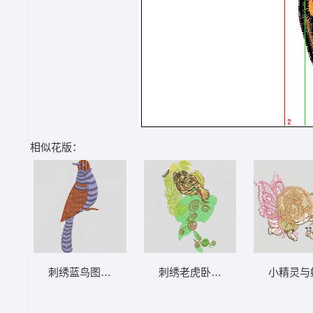
相似花版：
刺绣蓝鸟图案 鸟
刺绣老虎卧于绿叶间 老虎
小精灵与