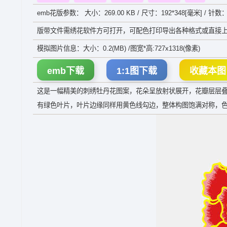
emb花版参数： 大小：269.00 KB / 尺寸：192*348[毫米] / 针数：
版带文件需绣花软件方可打开，可配色打印导出各种格式或直接上
模拟图片信息：大小：0.2(MB) /图宽*高:727x1318(像素)
emb下载
1:1图下载
收藏本图
这是一幅精美的刺绣牡丹花图案，花朵呈放射状展开，花瓣层层
有绿色叶片，叶片边缘同样用黄色线勾边，整体构图饱满对称，