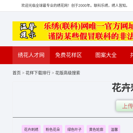
欢迎光临全球最专业的绣花网！创于2000年。联科乐绣，绣人皆知。
绣花人才网
免费花样区
图案大全
首页
>
花样下载排行
>
花版高级搜索
花卉
上传
花卉刺绣
粉色花朵
绿色叶子
黄色轮廓
温馨