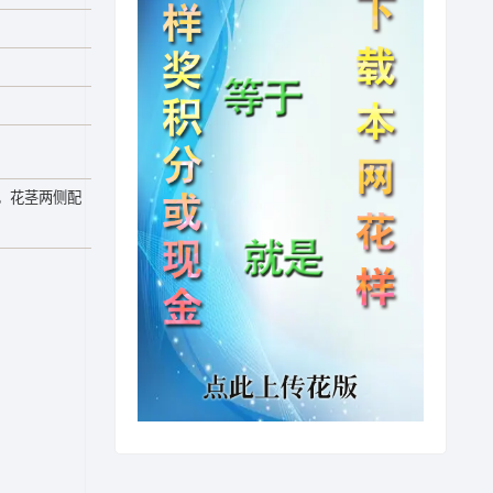
。花茎两侧配