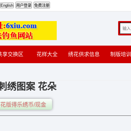
共享交换区
花样大全
绣花供求信息
制版培
刺绣图案 花朵
花版得乐绣币/现金