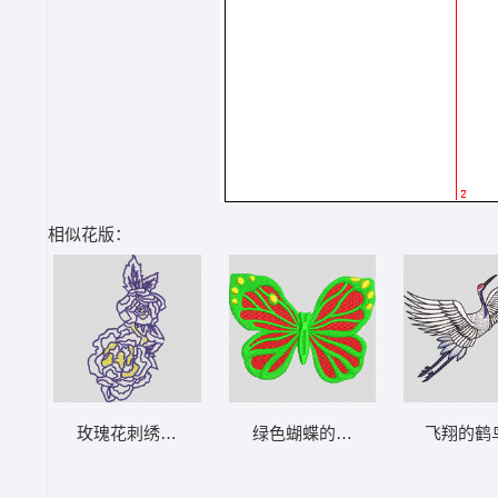
相似花版：
玫瑰花刺绣图案 花朵
绿色蝴蝶的刺绣图案 蝴蝶
飞翔的鹤鸟