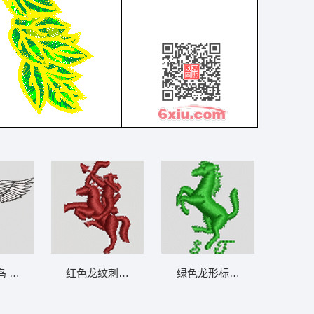
 鹤 鸟
红色龙纹刺绣图案 保罗 polo 骑马 男装
绿色龙形标志 保罗 polo 骑马