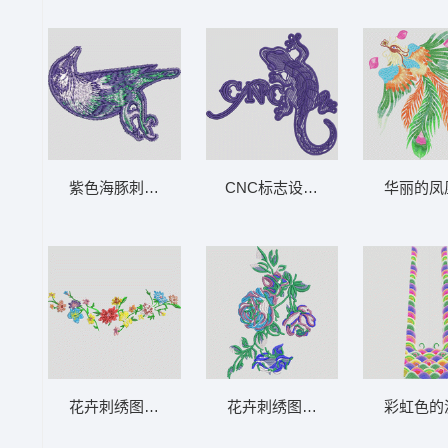
紫色海豚刺绣图案 鸟
CNC标志设计 虫 壁虎
华丽的凤
花卉刺绣图案 花条
花卉刺绣图案 玫瑰花
彩虹色的