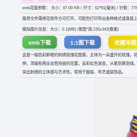
emb花版参数： 大小：87.00 KB / 尺寸：62*91[毫米] / 针数：778
版带文件需绣花软件方可打开，可配色打印导出各种格式或直接上
模拟图片信息：大小：0.1(MB) /图宽*高:235x343(像素)
emb下载
1:1图下载
收藏本图
这是一幅色彩鲜艳的刺绣玫瑰花图案，主体为一朵盛开的玫瑰，
伸，顶端有两朵含苞待放的花蕾，呈彩虹色渐变，从紫到黄到绿
突出刺绣的立体感与艺术性，常用于服装、布艺或装饰品。