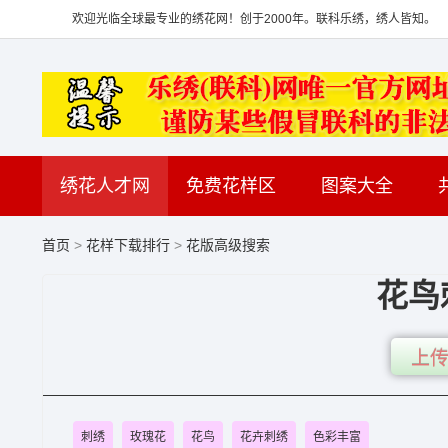
欢迎光临全球最专业的绣花网！创于2000年。联科乐绣，绣人皆知。
绣花人才网
免费花样区
图案大全
首页
>
花样下载排行
>
花版高级搜索
花鸟
上传
刺绣
玫瑰花
花鸟
花卉刺绣
色彩丰富