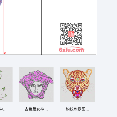
中的绿色生物 鱼 鲤鱼 珠片 印花绣
古希腊女神的头像 范思哲 珠片 logo
豹纹刺绣图案 豹头