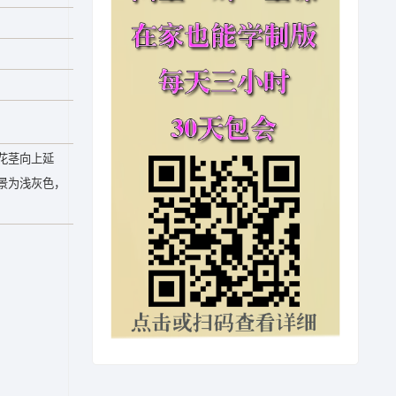
花茎向上延
景为浅灰色，