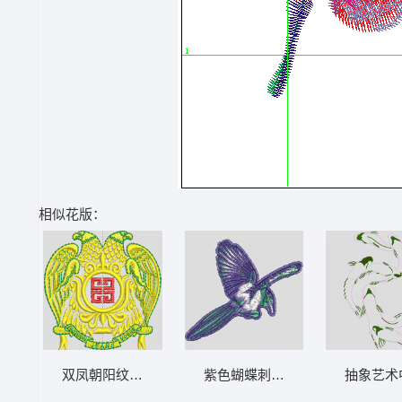
相似花版：
双凤朝阳纹章 鹰 章标
紫色蝴蝶刺绣图案 鸟
抽象艺术