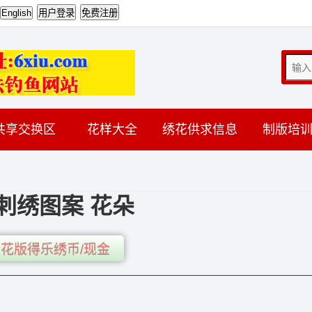
共享交换区
花样大全
绣花供求信息
制版培
刺绣图案 花朵
花版得乐绣币/现金