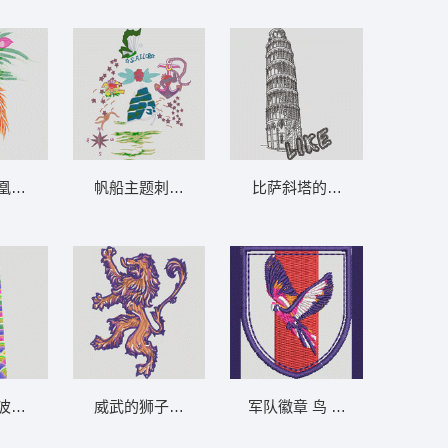
凰纹样 凤凰
帆船主题刺绣图案 海景 锚 蝴蝶
比萨斜塔的卡通形象 风景 比
波浪堆叠 官服 传统 波浪 中国风
威武的狮子纹章 狮标
军队徽章 鸟 章标