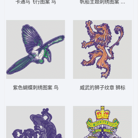
卡通鸟飞行图案 鸟
帆船主题刺绣图案 海景 锚
紫色蝴蝶刺绣图案 鸟
威武的狮子纹章 狮标