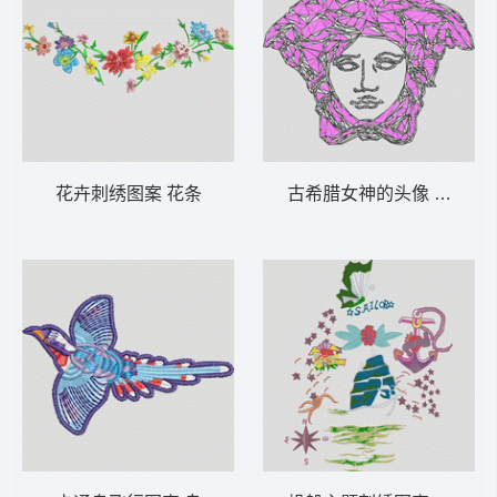
花卉刺绣图案 花条
古希腊女神的头像 范思哲 珠片