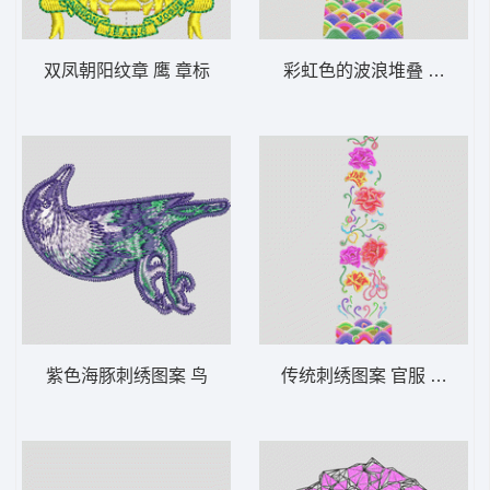
双凤朝阳纹章 鹰 章标
彩虹色的波浪堆叠 官服 传
紫色海豚刺绣图案 鸟
传统刺绣图案 官服 传统 波