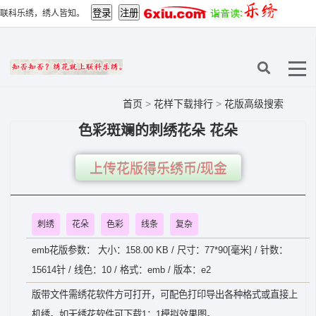
联科乐绣，绣人皆知。
首页
>
花样下载排行
>
花版高级搜索
色彩斑斓的刺绣花朵 花朵
上传花版得乐绣币/现金
刺绣
花朵
色彩
线条
复杂
emb花版参数： 大小：158.00 KB / 尺寸：77*90[毫米] / 针数：
15614针 / 线色：10 / 格式：emb / 版本：e2
版带文件需绣花软件方可打开，可配色打印导出各种格式或直接上
机绣。如无绣花软件可下载1：1模拟效果图。