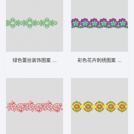
绿色蕾丝装饰图案 条带状 水溶条码网布花边
彩色花卉刺绣图案 条带状