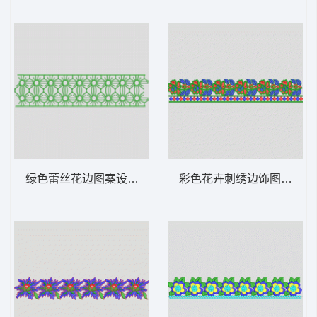
绿色蕾丝花边图案设计 条带状 水溶条码网布
彩色花卉刺绣边饰图案 条带