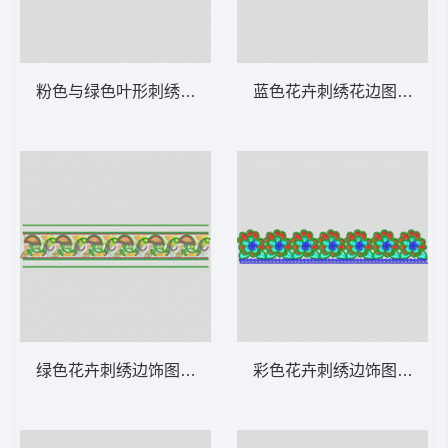
粉色与绿色叶形刺绣边饰 条带状 水溶条码网
蓝色花卉刺绣花边图案 条带
绿色花卉刺绣边饰图案 条带状 水溶条码网布
彩色花卉刺绣边饰图案 条带