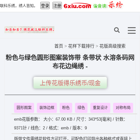
联科乐绣，绣人皆知。
首页
>
花样下载排行
>
花版高级搜索
粉色与绿色圆形图案装饰带 条带状 水溶条码网
布花边绳绣 -
上传花版得乐绣币/现金
圆形图案
装饰边框
粉色
绿色
重复设计
对称布局
emb花版参数： 大小：67.00 KB / 尺寸：343*53[毫米] / 针数：
9371针 / 线色：2 / 格式：emb / 版本：9
版带文件需绣花软件方可打开，可配色打印导出各种格式或直接上