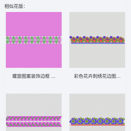
相似花版：
螺旋图案装饰边框 条带状 水溶条码网布花边
彩色花卉刺绣花边图案 条带