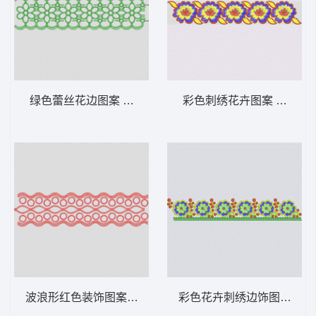
绿色蕾丝花边图案 条带状 水溶条码网布花边
彩色刺绣花卉图案 条带状
波浪形红色装饰图案 条带状 水溶条码网布花
彩色花卉刺绣边饰图案 条带