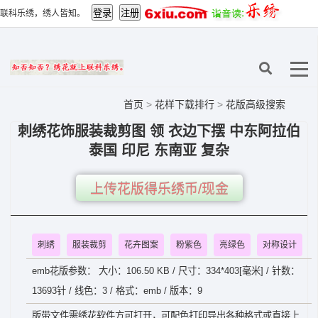
联科乐绣，绣人皆知。
首页
>
花样下载排行
>
花版高级搜索
刺绣花饰服装裁剪图 领 衣边下摆 中东阿拉伯
泰国 印尼 东南亚 复杂
上传花版得乐绣币/现金
刺绣
服装裁剪
花卉图案
粉紫色
亮绿色
对称设计
emb花版参数： 大小：106.50 KB / 尺寸：334*403[毫米] / 针数：
13693针 / 线色：3 / 格式：emb / 版本：9
版带文件需绣花软件方可打开，可配色打印导出各种格式或直接上