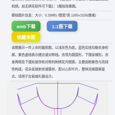
机绣。如无绣花软件可下载1：1模拟效果图。
模拟图片信息：大小：0.2(MB) /图宽*高:1265x1526(像素)
emb下载
1:1图下载
收藏本图
该图展示一件上衣的裁剪图，以浅灰色为底，蓝色实线勾勒衣身轮
廓，紫色虚线表示缝合或对称线。衣领为圆弧形，下摆呈梯形。衣
身两侧及下摆处装饰有对称的刺绣花卉图案，主要由粉紫色与亮绿
色构成，花朵呈放射状或簇状，配以心形叶片，整体风格甜美复
古，适用于女装或礼服设计。