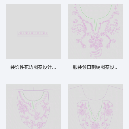
装饰性花边图案设计图 绳绣 盘带 链目绣 特
服装领口刺绣图案设计 绳绣 