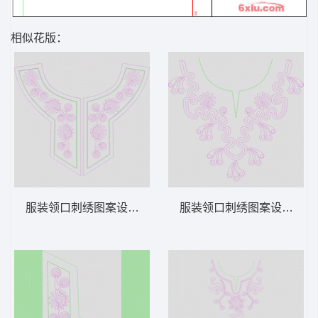
相似花版：
服装领口刺绣图案设计图 绳绣 盘带 链目绣
服装领口刺绣图案设计 绳绣 