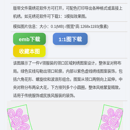
版带文件需绣花软件方可打开，可配色打印导出各种格式或直接上
机绣。如无绣花软件可下载1：1模拟效果图。
模拟图片信息：大小：0.1(MB) /图宽*高:1268x1193(像素)
emb下载
1:1图下载
收藏本图
该图展示了一件V领服装的领口区域刺绣图案设计，整体呈对称布
局。绿色实线勾勒出领口轮廓，内部以紫色虚线绣线图案装饰，包
括六角花形、螺旋纹和波浪形组合。图案从领口两侧向上延伸，中
央对称分布两朵大花，下方排列多个小圆圈，整体风格繁复精致，
适用于传统服饰或民族风服装的装饰。