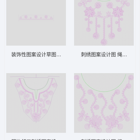
装饰性图案设计草图 绳绣 盘带 链目绣 特种
刺绣图案设计图 绳绣 盘带