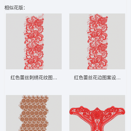
相似花版：
红色蕾丝刺绣花纹图案 水溶满幅
红色蕾丝花边图案设计 水