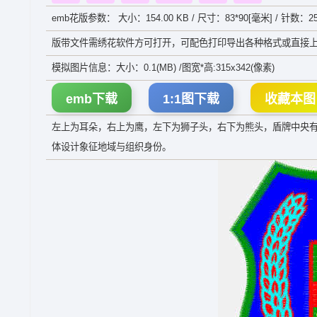
emb花版参数： 大小：154.00 KB / 尺寸：83*90[毫米] / 针数：25
版带文件需绣花软件方可打开，可配色打印导出各种格式或直接上
模拟图片信息：大小：0.1(MB) /图宽*高:315x342(像素)
emb下载
1:1图下载
收藏本图
左上为耳朵，右上为鹰，左下为狮子头，右下为熊头，盾牌中央有蓝色
体设计象征地域与组织身份。