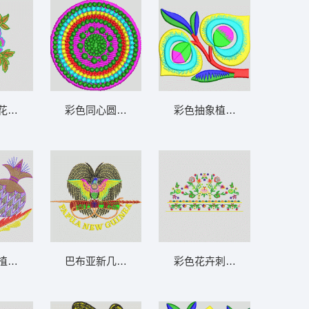
花卉图案 靓花
彩色同心圆图案 圆形
彩色抽象植物图案 简单花
植物图案 水果
巴布亚新几内亚国徽图案 鹰
彩色花卉刺绣图案设计 抽象