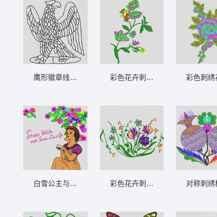
鹰形徽章线稿图 鹰
彩色花卉刺绣图案 靓花
彩色刺绣
白雪公主与七个小矮人刺绣图案 美女
彩色花卉刺绣图案 靓花
对称刺绣