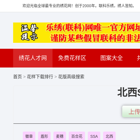
欢迎光临全球最专业的绣花网！创于2000年。联科乐绣，绣人皆知。
绣花人才网
免费花样区
图案大全
首页
>
花样下载排行
>
花版高级搜索
北西
上传
徽章
盾形
麦穗
百合花
SSA
北西