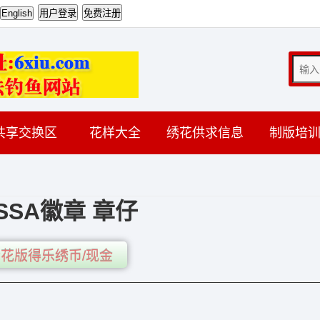
共享交换区
花样大全
绣花供求信息
制版培
SSA徽章 章仔
花版得乐绣币/现金