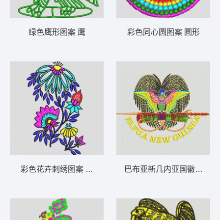
绿色鹰形图案 鹰
彩色同心圆图案 圆形
彩色花卉刺绣图案 靓花
巴布亚新几内亚国徽图案 