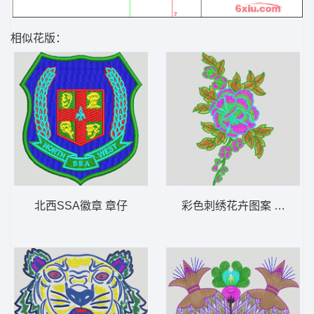
相似花版：
北西SSA徽章 章仔
彩色刺绣花卉图案 靓花