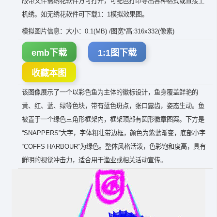
版带文件需绣花软件方可打开，可配色打印导出各种格式或直接上
机绣。如无绣花软件可下载1：1模拟效果图。
模拟图片信息：大小：0.1(MB) /图宽*高:316x332(像素)
emb下载
1:1图下载
收藏本图
该图像展示了一个以彩色鱼为主体的徽标设计，鱼身覆盖鲜艳的
黄、红、蓝、绿等色块，带有蓝色斑点，张口露齿，姿态生动。鱼
被置于一个绿色三角形框架内，框架顶部有圆形徽章图案。下方是
“SNAPPERS”大字，字体粗壮带边框，颜色为紫蓝渐变，底部小字
“COFFS HARBOUR”为绿色。整体风格活泼，色彩饱和度高，具有
鲜明的视觉冲击力，适合用于渔业或相关活动宣传。