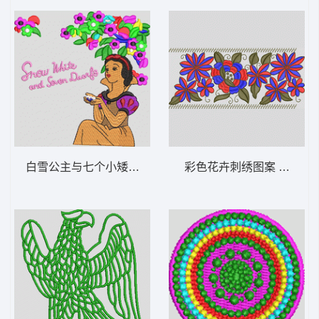
白雪公主与七个小矮人刺绣图案 美女
彩色花卉刺绣图案 抽象