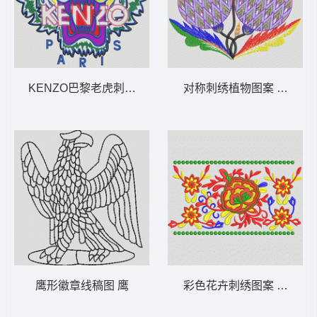
KENZO巴黎老虎刺绣标志 虎头
对称刺绣植物图案 水果
鹰形徽章线稿图 鹰
彩色花卉刺绣图案 条形