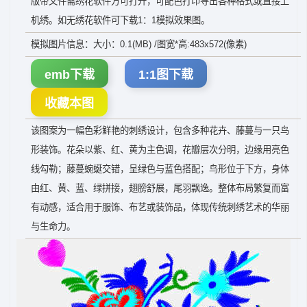
版带文件需绣花软件方可打开，可配色打印导出各种格式或直接上
机绣。如无绣花软件可下载1：1模拟效果图。
模拟图片信息：大小：0.1(MB) /图宽*高:483x572(像素)
emb下载
1:1图下载
收藏本图
该图案为一幅色彩鲜艳的刺绣设计，包含多种花卉、藤蔓与一只鸟
形装饰。花朵以紫、红、黄为主色调，花瓣层次分明，边缘用亮色
线勾勒；藤蔓蜿蜒交错，呈绿色与蓝色搭配；鸟形位于下方，身体
由红、黄、蓝、绿拼接，翅膀舒展，尾羽飘逸。整体布局繁复而富
有动感，适合用于服饰、布艺或装饰品，体现传统刺绣艺术的华丽
与生命力。