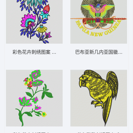
彩色花卉刺绣图案 靓花
巴布亚新几内亚国徽图案 