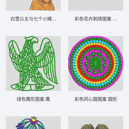
白雪公主与七个小矮人刺绣图案 美女
彩色花卉刺绣图案 抽象
绿色鹰形图案 鹰
彩色同心圆图案 圆形