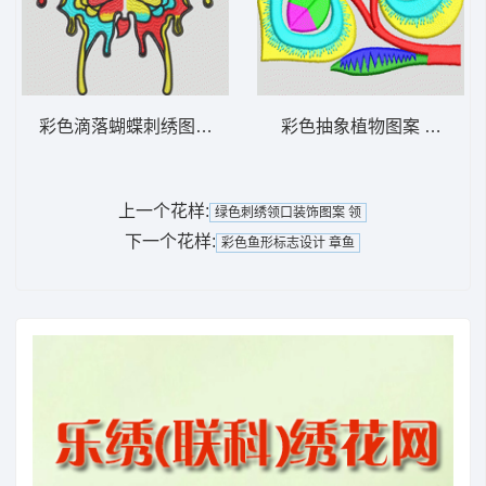
彩色滴落蝴蝶刺绣图案 蝴蝶
彩色抽象植物图案 简单花
上一个花样:
绿色刺绣领口装饰图案 领
下一个花样:
彩色鱼形标志设计 章鱼