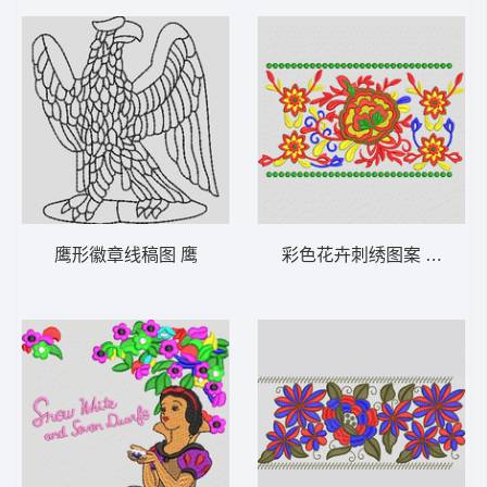
鹰形徽章线稿图 鹰
彩色花卉刺绣图案 条形