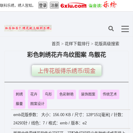
联科乐绣，绣人皆知。
首页
>
花样下载排行
>
花版高级搜索
彩色刺绣花卉鸟纹图案 鸟靓花
上传花版得乐绣币/现金
刺绣
花卉
鸟形
色彩鲜艳
装饰图案
传统艺术
藤蔓
图案设计
emb花版参数： 大小：156.00 KB / 尺寸：128*151[毫米] / 针数：
24293针 / 线色：7 / 格式：emb / 版本：e2