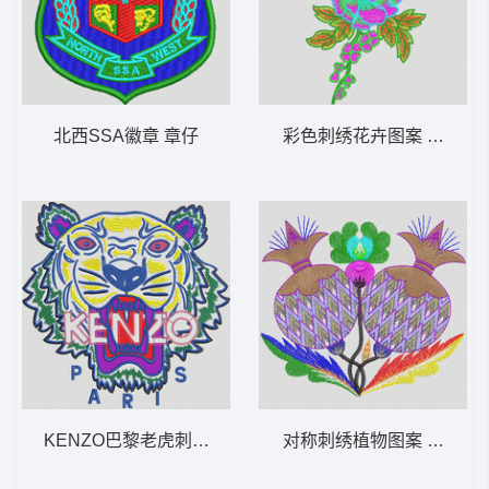
北西SSA徽章 章仔
彩色刺绣花卉图案 靓花
KENZO巴黎老虎刺绣标志 虎头
对称刺绣植物图案 水果