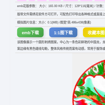
emb花版参数： 大小：165.00 KB / 尺寸：128*116[毫米] / 针数：
版带文件需绣花软件方可打开，可配色打印导出各种格式或直接上
模拟图片信息：大小：0.1(MB) /图宽*高:486x438(像素)
emb下载
1:1图下载
收藏本图
该图像展示一个圆形刺绣图案，中心为一条色彩鲜艳的中国龙，
案边缘有黑色缝线勾勒，整体风格传统而富有动感，常用于服饰