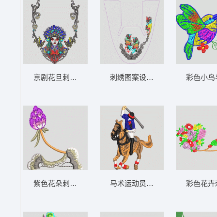
京剧花旦刺绣图案 鞋 京剧人物
刺绣图案设计图 鞋
彩色小鸟
紫色花朵刺绣图案 靓花
马术运动员挥杆 保罗
彩色花卉