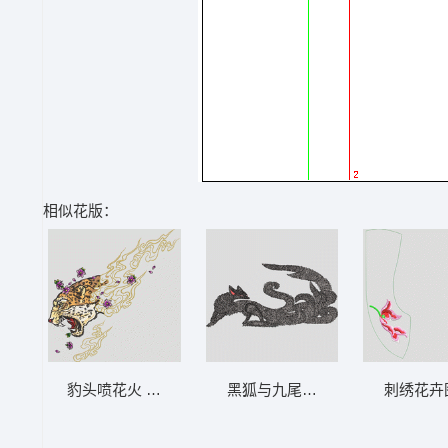
相似花版：
豹头喷花火 豹头
黑狐与九尾妖兽对峙 狐狸 九尾狐
刺绣花卉