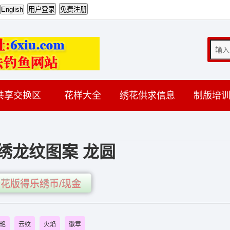
共享交换区
花样大全
绣花供求信息
制版培
绣龙纹图案 龙圆
花版得乐绣币/现金
艳
云纹
火焰
徽章