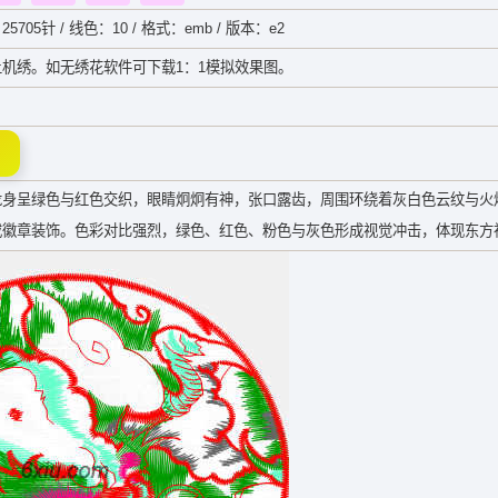
25705针 / 线色：10 / 格式：emb / 版本：e2
机绣。如无绣花软件可下载1：1模拟效果图。
龙身呈绿色与红色交织，眼睛炯炯有神，张口露齿，周围环绕着灰白色云纹与火
或徽章装饰。色彩对比强烈，绿色、红色、粉色与灰色形成视觉冲击，体现东方