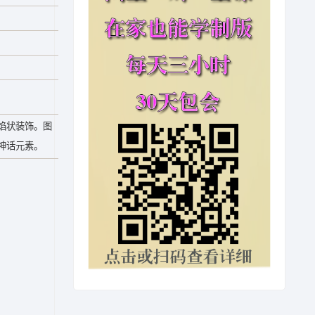
焰状装饰。图
神话元素。