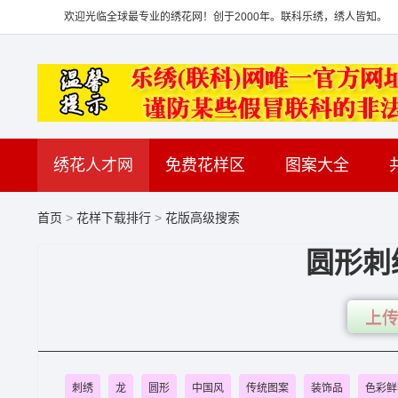
欢迎光临全球最专业的绣花网！创于2000年。联科乐绣，绣人皆知。
绣花人才网
免费花样区
图案大全
首页
>
花样下载排行
>
花版高级搜索
圆形刺
上传
刺绣
龙
圆形
中国风
传统图案
装饰品
色彩鲜