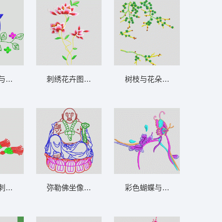
与花朵刺绣图案 鸟
刺绣花卉图案 靓花 旗袍
树枝与花朵的三维模型 树花
刺绣图案 汉服
弥勒佛坐像刺绣图 佛人物
彩色蝴蝶与枝叶刺绣图案 汉