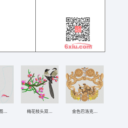
图案设计图 领
梅花枝头双鸟栖息 鸟 喜鹊
金色巴洛克风格徽章图案 人物 