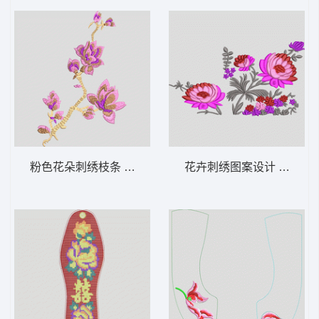
粉色花朵刺绣枝条 靓花
花卉刺绣图案设计 靓花