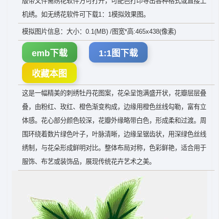
版带文件需绣花软件方可打开，可配色打印导出各种格式或直接上
机绣。如无绣花软件可下载1：1模拟效果图。
模拟图片信息：大小：0.1(MB) /图宽*高:465x438(像素)
emb下载
1:1图下载
收藏本图
这是一幅精美的刺绣牡丹花图案，花朵呈饱满盛开状，花瓣层层叠
叠，由粉红、玫红、橙色渐变构成，边缘用橙色丝线勾勒，富有立
体感。花心部分颜色较深，花瓣外缘略带白色，形成柔和过渡。周
围环绕着数片绿色叶子，叶脉清晰，边缘呈锯齿状，用深绿色丝线
绣制，与花朵形成鲜明对比。整体布局对称，色彩鲜艳，适合用于
服饰、布艺或装饰品，展现传统花卉艺术之美。