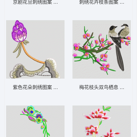
京剧花旦刺绣图案 鞋 京剧人物
刺绣花卉枝条图案 梅花
紫色花朵刺绣图案 靓花
梅花枝头双鸟栖息 鸟 喜鹊