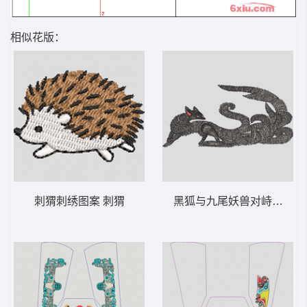
相似花版：
刺猬刺绣图案 刺猬
黑狐与九尾妖兽对峙 狐狸 