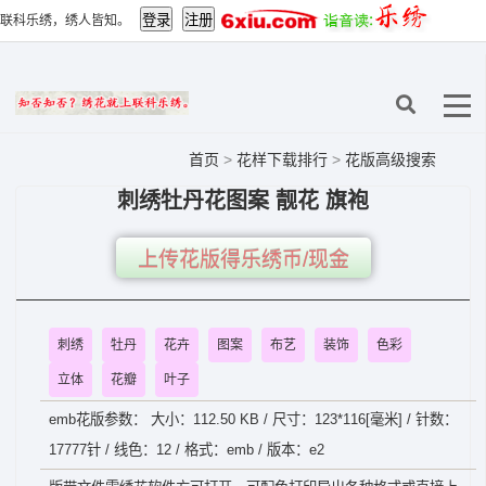
联科乐绣，绣人皆知。
首页
>
花样下载排行
>
花版高级搜索
刺绣牡丹花图案 靓花 旗袍
上传花版得乐绣币/现金
刺绣
牡丹
花卉
图案
布艺
装饰
色彩
立体
花瓣
叶子
emb花版参数： 大小：112.50 KB / 尺寸：123*116[毫米] / 针数：
17777针 / 线色：12 / 格式：emb / 版本：e2