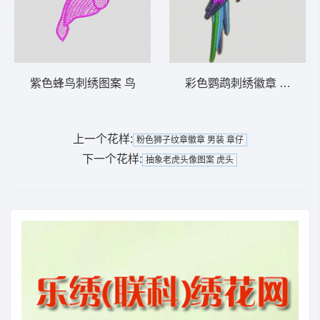
紫色蜂鸟刺绣图案 鸟
彩色鹦鹉刺绣徽章 鸟 鹦鹉
上一个花样:
粉色狮子纹章徽章 男装 章仔
下一个花样:
抽象老虎头像图案 虎头