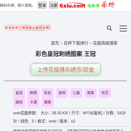
联科乐绣，绣人皆知。
首页
>
花样下载排行
>
花版高级搜索
彩色皇冠刺绣图案 王冠
上传花版得乐绣币/现金
皇冠
刺绣
彩色
装饰
儿童
图案
布艺
缝线
卡通
徽章
emb花版参数： 大小：58.50 KB / 尺寸：46*34[毫米] / 针数：5418
针 / 线色：5 / 格式：emb / 版本：e2