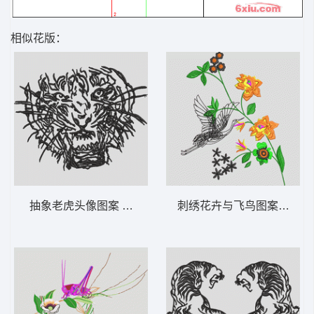
相似花版：
抽象老虎头像图案 虎头
刺绣花卉与飞鸟图案 鹤