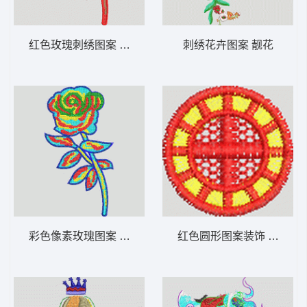
红色玫瑰刺绣图案 靓花
刺绣花卉图案 靓花
彩色像素玫瑰图案 靓花
红色圆形图案装饰 男装 章