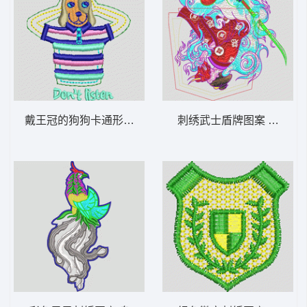
戴王冠的狗狗卡通形象 狗头
刺绣武士盾牌图案 口袋