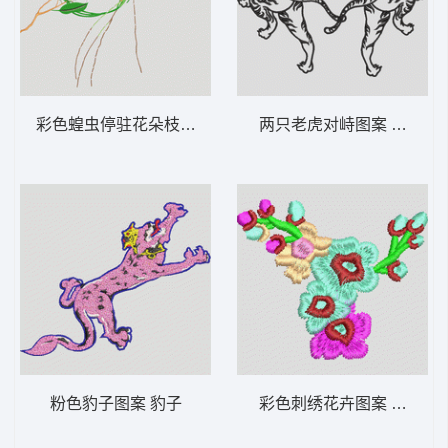
彩色蝗虫停驻花朵枝头 靓花 蝈蝈
两只老虎对峙图案 老虎
粉色豹子图案 豹子
彩色刺绣花卉图案 简单花