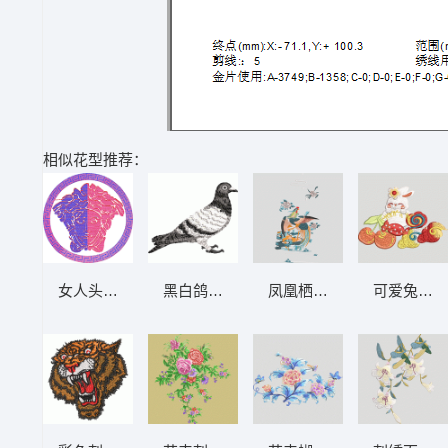
相似花型推荐：
女人头AB片 大豪格式
黑白鸽子插图 鸽子
凤凰栖花图
可爱兔子