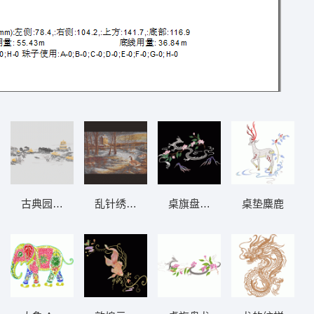
与糖果装饰
古典园林水景图 背景阁楼
乱针绣 鸟
桌旗盘龙山花
桌垫麋鹿