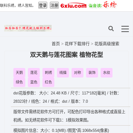
联科乐绣，绣人皆知。
首页
>
花样下载排行
>
花版高级搜索
双天鹅与莲花图案 植物花型
天鹅
莲花
刺绣
线描
对称
装饰
水纹
绿色
蓝色
红色
dst花版参数： 大小：24.48 KB / 尺寸：117*182[毫米] / 针数：
28323针 / 线色：24 / 格式：dst / 版本：7.0
版带文件需绣花软件方可打开，可配色打印导出各种格式或直接上
机绣。如无绣花软件可下载1：1模拟效果图。
模拟图片信息：大小：0.1(MB) /图宽*高:1068x554(像素)