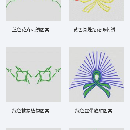
蓝色花卉刺绣图案 植物花型
黄色蝴蝶结花饰刺绣图案 
绿色抽象植物图案 植物花型
绿色丝带放射图案 植物花