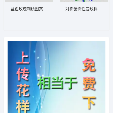
蓝色玫瑰刺绣图案 植物花型
对称装饰性鹿纹样 植物花