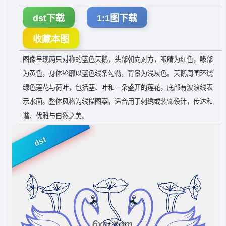
dst下载
1:1图下载
收藏本图
图像呈现两只对称的蓝色天鹅，头部朝向对方，眼睛为红色，喙部
为黄色，身体轮廓以蓝色线条勾勒，背景为浅灰色。天鹅周围环绕
绿色莲花与荷叶，包括茎、叶和一朵盛开的莲花，底部有波浪线表
示水面。整体风格为线描图案，适合用于刺绣或装饰设计，传达和
谐、优雅与自然之美。
dst