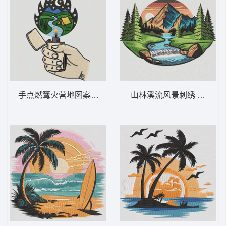
手点燃篝火营地图案 露营打火机 – 时尚户
山林溪流风景刺绣 山间瀑布