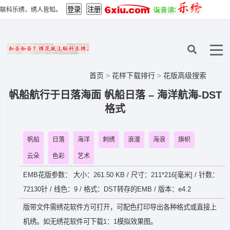
联科乐绣，绣人皆知。
首页
>
花样下载排行
>
花版高级搜索
帆船航行于日落海面 帆船日落 – 海洋航海-DST
格式
帆船
日落
海洋
刺绣
浪漫
海浪
旗帜
云朵
色彩
艺术
EMB花版参数： 大小：261.50 KB / 尺寸：211*216[毫米] / 针数：
72130针 / 线色：9 / 格式：DST转存的EMB / 版本：e4.2
版带文件需绣花软件方可打开，可配色打印导出各种格式或直接上
机绣。如无绣花软件可下载1：1模拟效果图。