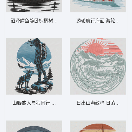
沼泽鳄鱼静卧棕榈树下 沼泽鳄鱼 – 热带日
游轮航行海面 游轮探险——
山野旅人与狼同行 徒步旅行与狼群探险——
日出山海纹样 日落波浪山脉 