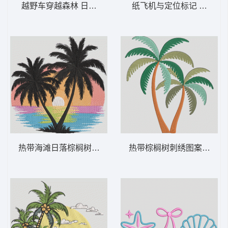
越野车穿越森林 日落时分的越野卡车——冒
纸飞机与定位标记 纸飞机和
热带海滩日落棕榈树 热带棕榈日落 – 海滩-
热带棕榈树刺绣图案 热带棕榈