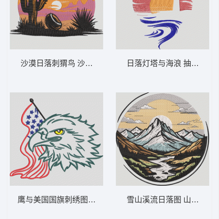
沙漠日落刺猬鸟 沙漠日落仙人掌 – 西部景
日落灯塔与海浪 抽象灯塔日落
鹰与美国国旗刺绣图案 爱国的秃鹰-DST格式
雪山溪流日落图 山间日出