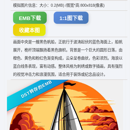
模拟图片信息：大小：0.2(MB) /图宽*高:800x818(像素)
EMB下载
1:1图下载
收藏本图
画面中央是一艘黑色帆船，正航行于波涛起伏的蓝色海面上，船帆
展开，桅杆顶端飘扬着黑色旗帜。背景是一个巨大的圆形日落，由
橙色、黄色和粉红色渐变构成，云朵呈卷曲状，色彩浓烈。海浪以
蓝白线条表现，富有动感。整体风格为刺绣或数字插画，具有强烈
的视觉冲击力和浪漫氛围，适合用于装饰或纪念品设计。
DST转存的EMB