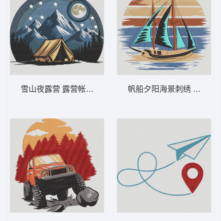
雪山夜露营 露营帐篷与山脉——观星自然-DS
帆船夕阳海景刺绣 帆船日落