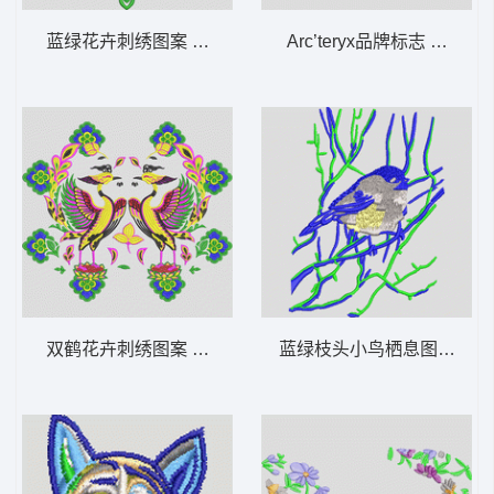
蓝绿花卉刺绣图案 抱枕
Arc’teryx品牌标志 变色龙
双鹤花卉刺绣图案 丹顶鹤仙鹤鸟吉祥
蓝绿枝头小鸟栖息图 鸟语