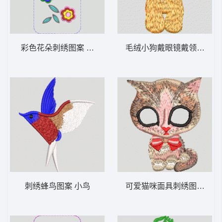
彩色花朵刺绣图案 手机壳
毛绒小狗戴眼镜戴领结 小
刺绣蜂鸟图案 小鸟
可爱猫咪面具刺绣图案 小