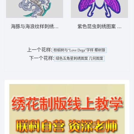
海豚与海浪纹样刺绣 豹子
紫色昆虫刺绣图案 苍蝇蜜
上一个花样:
棕榈树与“Love Dega”字样 椰树狼
下一个花样:
绿色五角星刺绣图案 几何图案