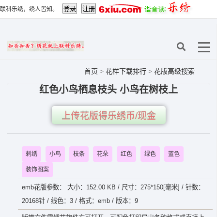
联科乐绣，绣人皆知。
首页
>
花样下载排行
>
花版高级搜索
红色小鸟栖息枝头 小鸟在树枝上
上传花版得乐绣币/现金
刺绣
小鸟
枝条
花朵
红色
绿色
蓝色
装饰图案
emb花版参数： 大小：152.00 KB / 尺寸：275*150[毫米] / 针数：
20168针 / 线色：3 / 格式：emb / 版本：9