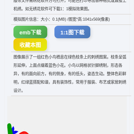
版带文件需绣花软件方可打开，可配色打印导出各种格式或直接上
机绣。如无绣花软件可下载1：1模拟效果图。
模拟图片信息：大小：0.1(MB) /图宽*高:1041x569(像素)
emb下载
1:1图下载
收藏本图
图像展示了一组红色小鸟栖息在绿色枝条上的刺绣图案。枝条呈弧
形延伸，上面点缀着蓝色小花。小鸟以网格状针脚绣制，形态各
异，有的面向前方，有的侧身，有的低头，姿态生动。整体色彩鲜
明，红绿蓝搭配和谐，具有装饰性，常用于服装、布艺或家居刺绣
设计。