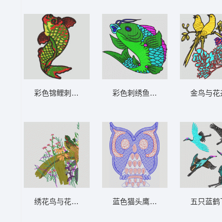
彩色锦鲤刺绣图案 鲤鱼
彩色刺绣鱼图案 鲤鱼
金鸟与花
绣花鸟与花卉图案 鸟
蓝色猫头鹰刺绣图案 猫头鹰
五只蓝鹤