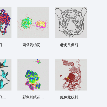
卉刺绣图案 鸟 靓花
两朵刺绣花卉图案 靓花
老虎头像线描图 虎头
飞行图案 鹤
彩色刺绣花卉与蝴蝶图案 靓花
红色龙纹刺绣图案 龙