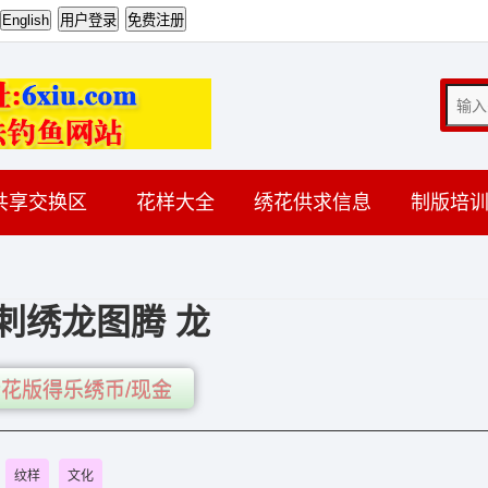
共享交换区
花样大全
绣花供求信息
制版培
刺绣龙图腾 龙
花版得乐绣币/现金
纹样
文化