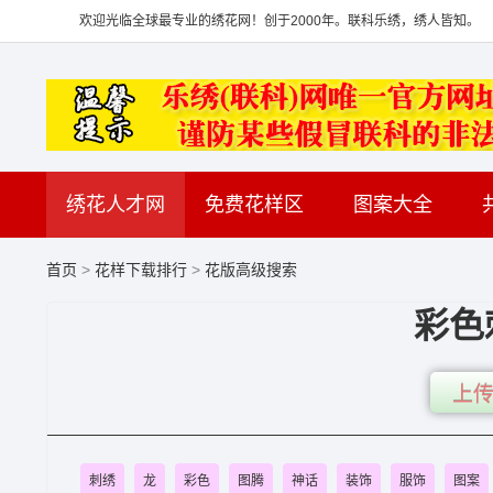
欢迎光临全球最专业的绣花网！创于2000年。联科乐绣，绣人皆知。
绣花人才网
免费花样区
图案大全
首页
>
花样下载排行
>
花版高级搜索
彩色
上传
刺绣
龙
彩色
图腾
神话
装饰
服饰
图案