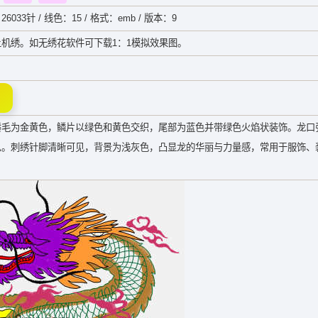
26033针 / 线色：15 / 格式：emb / 版本：9
机绣。如无绣花软件可下载1：1模拟效果图。
鬃毛为金黄色，鳞片以绿色和黄色交织，尾部为蓝色并带绿色火焰状装饰。龙口
息。刺绣针脚清晰可见，背景为浅灰色，凸显龙的华丽与力量感，常用于服饰、