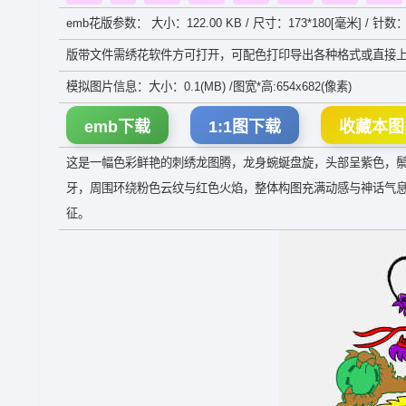
emb花版参数： 大小：122.00 KB / 尺寸：173*180[毫米] / 针数：
版带文件需绣花软件方可打开，可配色打印导出各种格式或直接上
模拟图片信息：大小：0.1(MB) /图宽*高:654x682(像素)
emb下载
1:1图下载
收藏本图
这是一幅色彩鲜艳的刺绣龙图腾，龙身蜿蜒盘旋，头部呈紫色，
牙，周围环绕粉色云纹与红色火焰，整体构图充满动感与神话气
征。