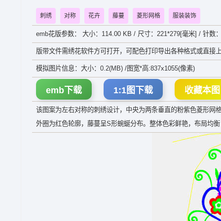
刺绣
对称
花卉
藤蔓
菱形网格
服装装饰
emb花版参数： 大小：114.00 KB / 尺寸：221*279[毫米] / 针数：
版带文件需绣花软件方可打开，可配色打印导出各种格式或直接上
模拟图片信息：大小：0.2(MB) /图宽*高:837x1055(像素)
emb下载
1:1图下载
收藏本图
该图案为左右对称的刺绣设计，中央为两条垂直的粉紫色菱形网
外圈为红色轮廓，藤蔓呈S形蜿蜒分布。整体色彩鲜艳，布局均衡