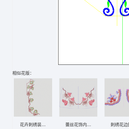
相似花版：
花卉刺绣装饰图案 领 衣边下摆 中东阿拉伯
蕾丝花饰内衣设计图 领 衣边下摆
刺绣花边