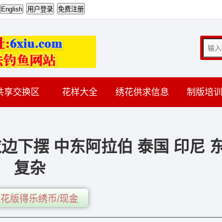
共享交换区
花样大全
绣花供求信息
制版培
边下摆 中东阿拉伯 泰国 印尼 
复杂
花版得乐绣币/现金