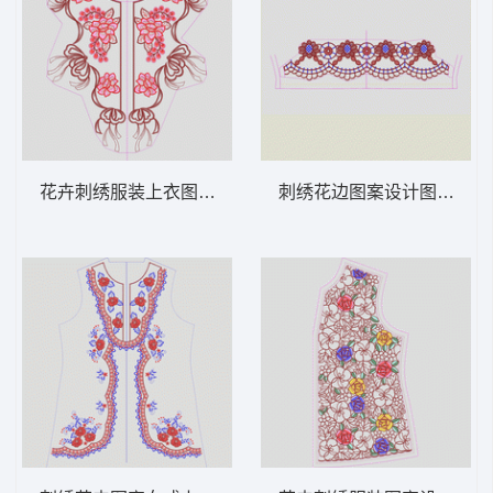
花卉刺绣服装上衣图案 领 衣边下摆 中东阿
刺绣花边图案设计图 领 衣