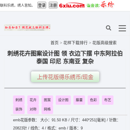
联科乐绣，绣人皆知。
首页
>
花样下载排行
>
花版高级搜索
刺绣花卉图案设计图 领 衣边下摆 中东阿拉伯
泰国 印尼 东南亚 复杂
上传花版得乐绣币/现金
刺绣
花卉
图案
设计图
藤蔓
色彩
布艺
装饰
对称
网格
emb花版参数： 大小：91.50 KB / 尺寸：440*251[毫米] / 针数：
20823针 / 线色：4 / 格式：emb / 版本：9