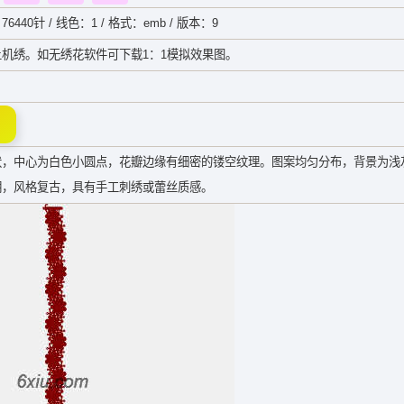
76440针 / 线色：1 / 格式：emb / 版本：9
机绣。如无绣花软件可下载1：1模拟效果图。
状，中心为白色小圆点，花瓣边缘有细密的镂空纹理。图案均匀分布，背景为浅
明，风格复古，具有手工刺绣或蕾丝质感。