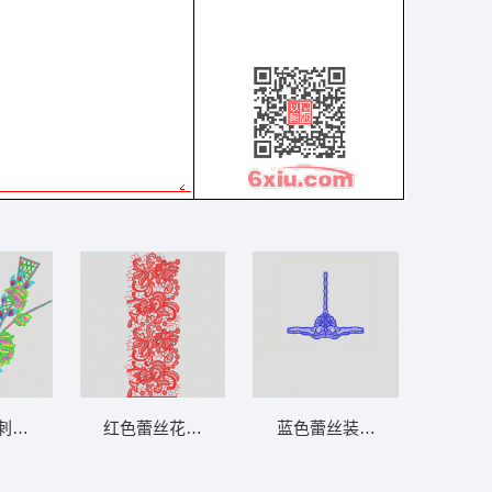
刺绣图案 多色水溶领
红色蕾丝花边图案设计 水溶满幅
蓝色蕾丝装饰图案 水溶馬夹