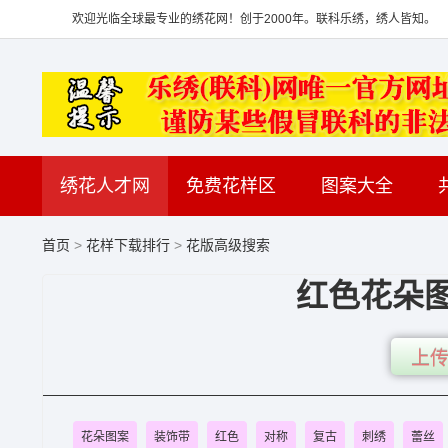
欢迎光临全球最专业的绣花网！创于2000年。联科乐绣，绣人皆知。
绣花人才网
免费花样区
图案大全
首页
>
花样下载排行
>
花版高级搜索
红色花朵图
上传
花朵图案
装饰带
红色
对称
复古
刺绣
蕾丝