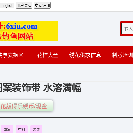
共享交换区
花样大全
绣花供求信息
制版培
案装饰带 水溶满幅
花版得乐绣币/现金
重复
布料
装饰