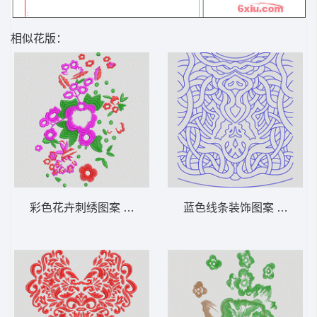
相似花版：
彩色花卉刺绣图案 花朵
蓝色线条装饰图案 曲线