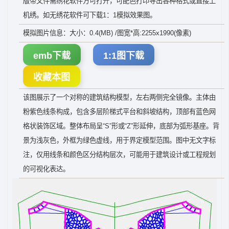
版带文件需绣花软件方可打开，可配色打印导出各种格式或直接上
机绣。如无绣花软件可下载1：1模拟效果图。
模拟图片信息：大小：0.4(MB) /图宽*高:2255x1990(像素)
emb下载
1:1图下载
收藏本图
该图展示了一个对称的建筑结构模型，左右两侧完全镜像。主体由
粉紫色线条构成，包含多层阶梯式平台和斜坡结构，顶部有蓝色网
格状装饰区域。整体布局呈“S”形或“Z”形延伸，底部为弧形基座。背
景为浅灰色，外框为绿色虚线，用于界定模型范围。图中无文字标
注，仅用线条和颜色区分结构层次，可能用于建筑设计或工程规划
的可视化表达。