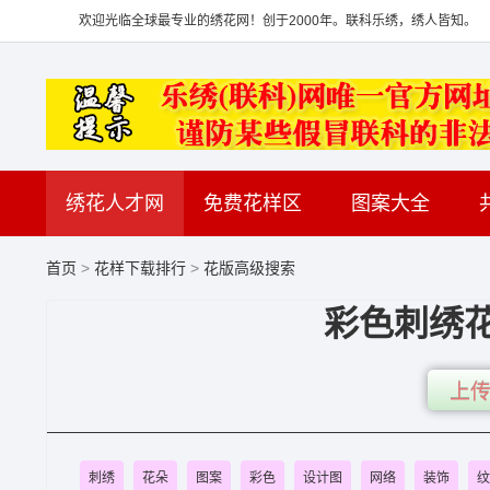
欢迎光临全球最专业的绣花网！创于2000年。联科乐绣，绣人皆知。
绣花人才网
免费花样区
图案大全
首页
>
花样下载排行
>
花版高级搜索
彩色刺绣花
上传
刺绣
花朵
图案
彩色
设计图
网络
装饰
纹