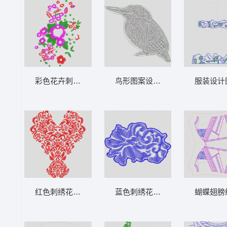
彩色花卉刺绣图案 花朵
鸟形图案设计图 鸟 珠片
服装设计
红色刺绣花纹图案 领
蓝色刺绣花卉图案 曲线
蝴蝶翅膀