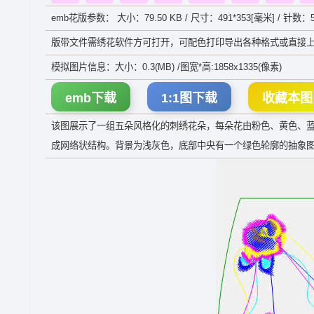
emb花版参数： 大小：79.50 KB / 尺寸：491*353[毫米] / 针数：5
版带文件需绣花软件方可打开，可配色打印导出各种格式或直接上
模拟图片信息：大小：0.3(MB) /图宽*高:1858x1335(像素)
emb下载
1:1图下载
收藏本图
该图展示了一组五朵风格化的刺绣花朵，每朵花由粉色、黄色、
成网络状结构。背景为浅灰色，底部中央有一个绿色轮廓的抽象