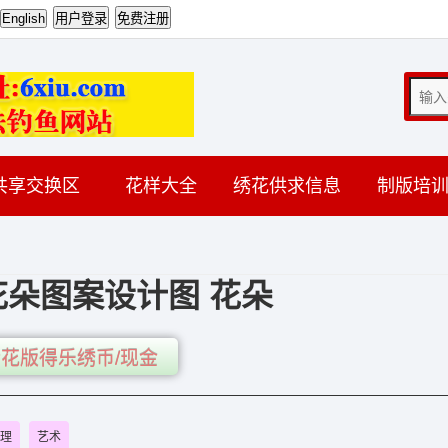
共享交换区
花样大全
绣花供求信息
制版培
朵图案设计图 花朵
花版得乐绣币/现金
理
艺术