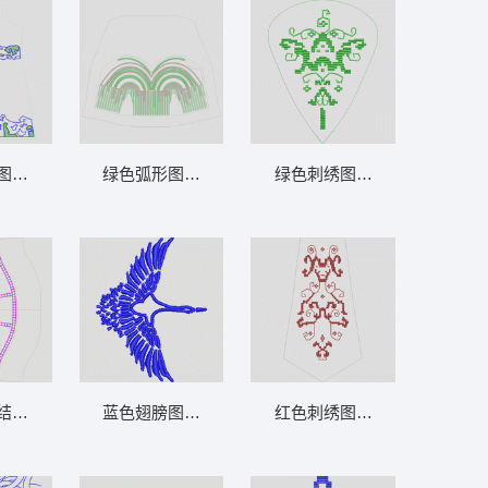
图案草图 条码
绿色弧形图案设计图 裙 珠片
绿色刺绣图案吉他拨片 抽象 
结构图 曲线
蓝色翅膀图案设计 鹤
红色刺绣图案设计图 抽象 马