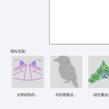
相似花版：
对称结构的建筑模型图 裙 曲线
鸟形图案设计稿 鸟 珠片
绿色蕾丝