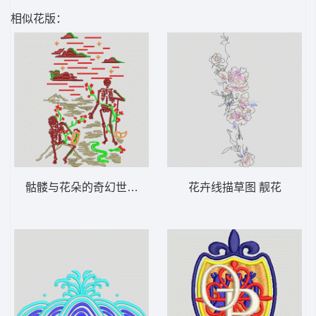
相似花版：
骷髅与花朵的奇幻世界 骷髅
花卉线描草图 靓花