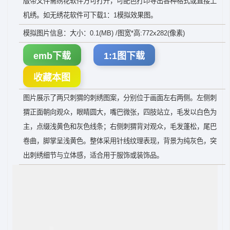
版带文件需绣花软件方可打开，可配色打印导出各种格式或直接上
机绣。如无绣花软件可下载1：1模拟效果图。
模拟图片信息：大小：0.1(MB) /图宽*高:772x282(像素)
emb下载
1:1图下载
收藏本图
图片展示了两只刺猬的刺绣图案，分别位于画面左右两侧。左侧刺
猬正面朝向观众，眼睛圆大，嘴巴微张，四肢站立，毛发以白色为
主，点缀浅黄色和灰色线条；右侧刺猬背对观众，毛发蓬松，尾巴
卷曲，脚掌呈浅黄色。整体采用针线纹理表现，背景为纯灰色，突
出刺绣细节与立体感，适合用于服饰或装饰品。