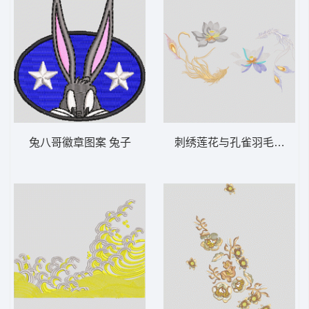
兔八哥徽章图案 兔子
刺绣莲花与孔雀羽毛图案 靓