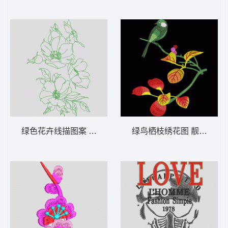
绿色花卉线描图案 简笔花
绿鸟栖枝绣花图 靓花 鸟