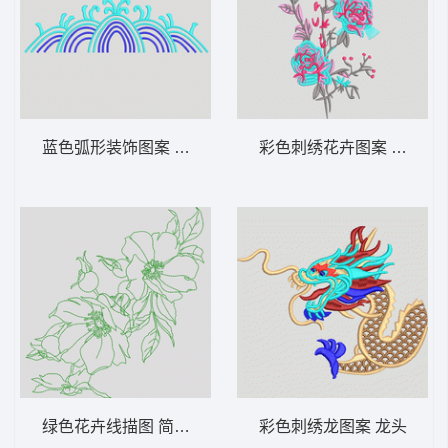
蓝色弧形装饰图案 波浪
彩色刺绣花卉图案 靓花
绿色花卉线描图 简笔花
彩色刺绣龙图案 龙头