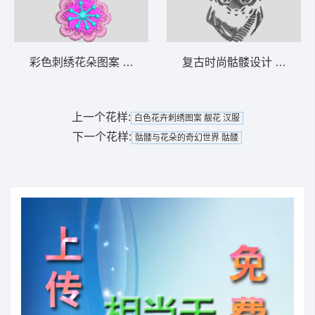
彩色刺绣花朵图案 简单花
复古时尚骷髅设计 骷髅
上一个花样:
白色花卉刺绣图案 靓花 汉服
下一个花样:
骷髅与花朵的奇幻世界 骷髅