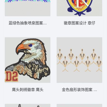
蓝绿色抽象喷泉图案 波浪
徽章图案设计 章仔
鹰头刺绣徽章 鹰头
金色扇形装饰图案 靓花