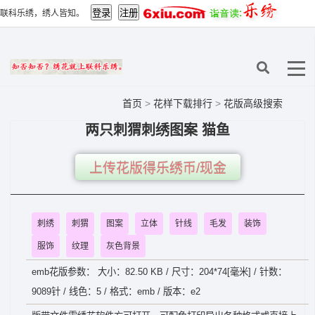
联科乐绣，绣人皆知。
首页
>
花样下载排行
>
花版高级搜索
两只刺猬刺绣图案 猫鱼
上传花版得乐绣币/现金
刺绣
刺猬
图案
立体
针线
毛发
装饰
服饰
纹理
灰色背景
emb花版参数： 大小：82.50 KB / 尺寸：204*74[毫米] / 针数：
9089针 / 线色：5 / 格式：emb / 版本：e2