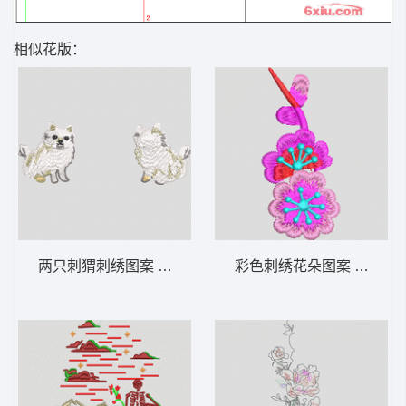
相似花版：
两只刺猬刺绣图案 猫鱼
彩色刺绣花朵图案 简单花