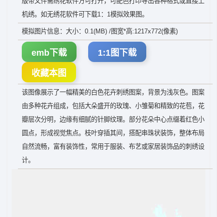
版带文件需绣花软件方可打开，可配色打印导出各种格式或直接上
机绣。如无绣花软件可下载1：1模拟效果图。
模拟图片信息：大小：0.1(MB) /图宽*高:1217x772(像素)
emb下载
1:1图下载
收藏本图
该图像展示了一幅精美的白色花卉刺绣图案，背景为浅灰色。图案
由多种花卉组成，包括大朵盛开的玫瑰、小雏菊和精致的花苞，花
瓣层次分明，边缘有细腻的针脚纹理。部分花朵中心点缀着红色小
圆点，形成视觉焦点。枝叶穿插其间，搭配串珠状装饰，整体布局
自然流畅，富有装饰性，常用于服装、布艺或家居装饰品的刺绣设
计。