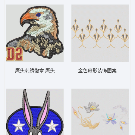
鹰头刺绣徽章 鹰头
金色扇形装饰图案 靓花