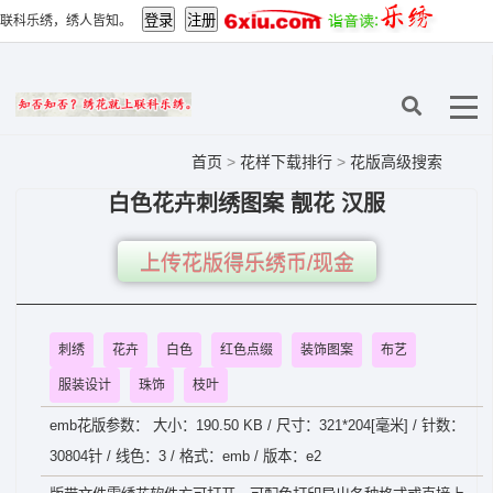
联科乐绣，绣人皆知。
首页
>
花样下载排行
>
花版高级搜索
白色花卉刺绣图案 靓花 汉服
上传花版得乐绣币/现金
刺绣
花卉
白色
红色点缀
装饰图案
布艺
服装设计
珠饰
枝叶
emb花版参数： 大小：190.50 KB / 尺寸：321*204[毫米] / 针数：
30804针 / 线色：3 / 格式：emb / 版本：e2