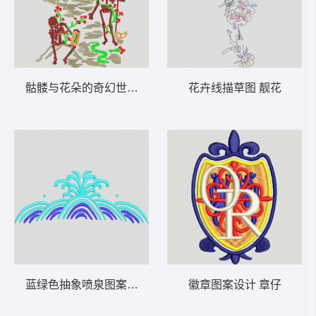
骷髅与花朵的奇幻世界 骷髅
花卉线描草图 靓花
蓝绿色抽象喷泉图案 波浪
徽章图案设计 章仔