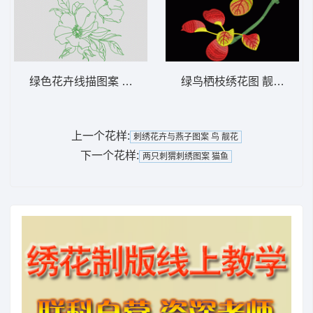
绿色花卉线描图案 简笔花
绿鸟栖枝绣花图 靓花 鸟
上一个花样:
刺绣花卉与燕子图案 鸟 靓花
下一个花样:
两只刺猬刺绣图案 猫鱼