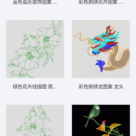
蓝色弧形装饰图案 波浪
彩色刺绣花卉图案 靓花
绿色花卉线描图 简笔花
彩色刺绣龙图案 龙头