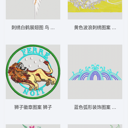
刺绣白鹤展翅图 鸟 靓花
黄色波浪刺绣图案 波浪
狮子徽章图案 狮子
蓝色弧形装饰图案 波浪