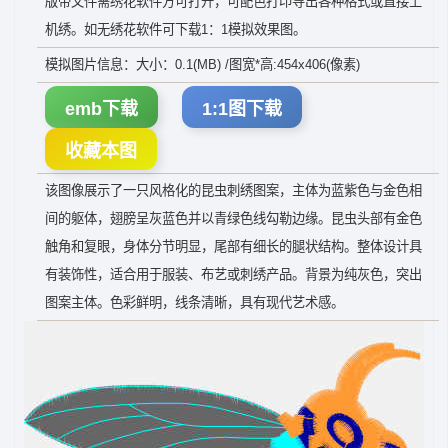
版带文件需绣花软件方可打开，可配色打印导出各种格式或直接上
机绣。如无绣花软件可下载1：1模拟效果图。
模拟图片信息：大小：0.1(MB) /图宽*高:454x406(像素)
emb下载
1:1图下载
收藏本图
该图像展示了一只风格化的昆虫刺绣图案，主体为蓝紫色与金色相
间的躯体，翅膀呈灰蓝色并以青绿色线勾勒边缘。昆虫头部有金色
触角和复眼，身体分节明显，尾部有细长的腿状结构。整体设计具
有装饰性，适合用于服装、布艺或刺绣产品。背景为纯灰色，突出
图案主体。色彩鲜明，线条清晰，具有现代艺术感。