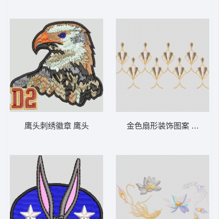
鹰头刺绣徽章 鹰头
金色扇形装饰图案 靓花