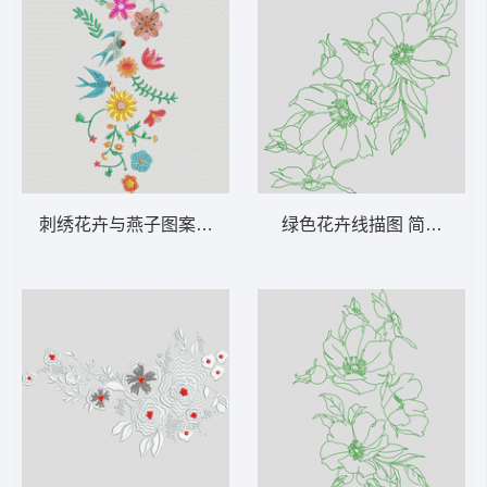
刺绣花卉与燕子图案 鸟 靓花
绿色花卉线描图 简笔花