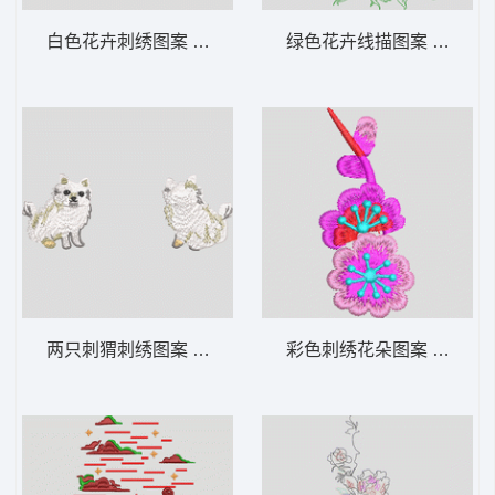
白色花卉刺绣图案 靓花 汉服
绿色花卉线描图案 简笔花
两只刺猬刺绣图案 猫鱼
彩色刺绣花朵图案 简单花