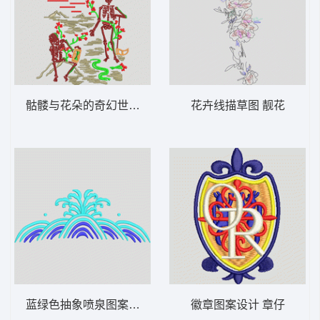
骷髅与花朵的奇幻世界 骷髅
花卉线描草图 靓花
蓝绿色抽象喷泉图案 波浪
徽章图案设计 章仔