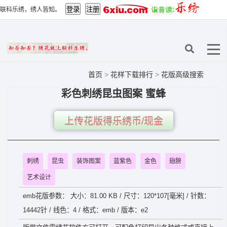
联科乐绣，绣人皆知。
首页
>
花样下载排行
>
花版高级搜索
彩色刺绣昆虫图案 蜜蜂
上传花版得乐绣币/现金
刺绣
昆虫
装饰图案
蓝紫色
金色
翅膀
艺术设计
emb花版参数： 大小：81.00 KB / 尺寸：120*107[毫米] / 针数：
14442针 / 线色：4 / 格式：emb / 版本：e2