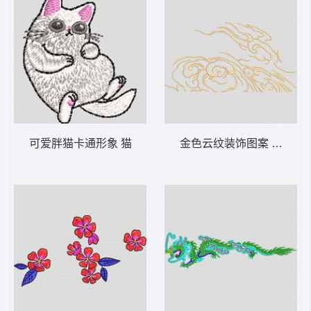
可爱胖猫卡通形象 猫
金色云纹装饰图案 汉服 云