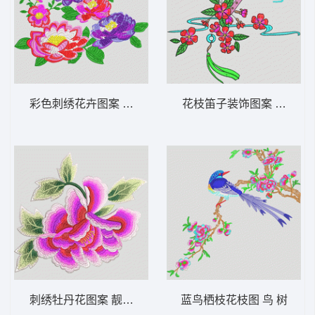
彩色刺绣花卉图案 靓花
花枝笛子装饰图案 汉服
刺绣牡丹花图案 靓花 旗袍
蓝鸟栖枝花枝图 鸟 树