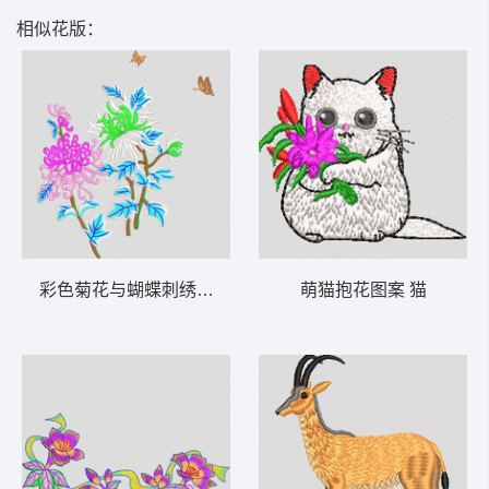
相似花版：
彩色菊花与蝴蝶刺绣图案 菊花
萌猫抱花图案 猫