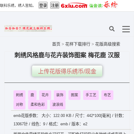
联科乐绣，绣人皆知。
首页
>
花样下载排行
>
花版高级搜索
刺绣风格鹿与花卉装饰图案 梅花鹿 汉服
上传花版得乐绣币/现金
刺绣
鹿
花卉
装饰
图案
手工艺
布艺
对称
柔和色彩
波浪线
emb花版参数： 大小：122.00 KB / 尺寸：442*100[毫米] / 针数：
13067针 / 线色：9 / 格式：emb / 版本：e2