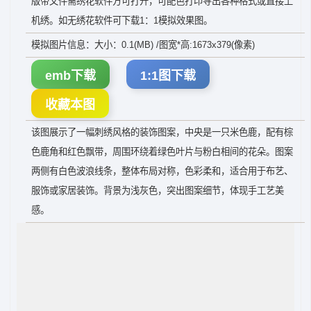
版带文件需绣花软件方可打开，可配色打印导出各种格式或直接上
机绣。如无绣花软件可下载1：1模拟效果图。
模拟图片信息：大小：0.1(MB) /图宽*高:1673x379(像素)
emb下载
1:1图下载
收藏本图
该图展示了一幅刺绣风格的装饰图案，中央是一只米色鹿，配有棕
色鹿角和红色飘带，周围环绕着绿色叶片与粉白相间的花朵。图案
两侧有白色波浪线条，整体布局对称，色彩柔和，适合用于布艺、
服饰或家居装饰。背景为浅灰色，突出图案细节，体现手工艺美
感。