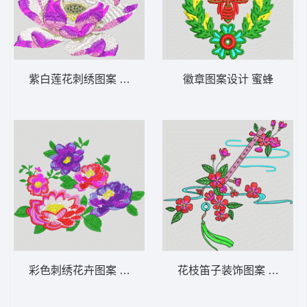
紫白莲花刺绣图案 靓花 荷花
徽章图案设计 蜜蜂
彩色刺绣花卉图案 靓花
花枝笛子装饰图案 汉服