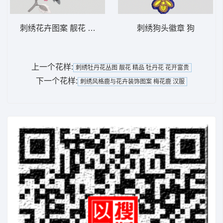
刺绣花卉图案 靓花 旗袍
刺绣狗头徽章 狗
上一个花样:
刺绣牡丹花丛图 靓花 精品 牡丹花 花开富贵
下一个花样:
刺绣风格鹿与花卉装饰图案 梅花鹿 汉服