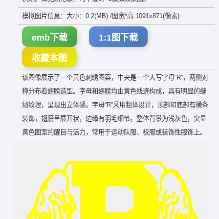
模拟图片信息：大小：0.2(MB) /图宽*高:1091x871(像素)
emb下载
1:1图下载
收藏本图
该图像展示了一个黄色刺绣图案，中央是一个大写字母“R”，两侧对
称分布着翅膀造型。字母和翅膀均由黄色线迹构成，具有明显的缝
纫纹理，呈现出立体感。字母“R”采用粗体设计，顶部和底部有横条
装饰，翅膀呈展开状，边缘有羽毛细节。整体背景为浅灰色，突显
黄色图案的醒目与活力，常用于运动队服、校服或装饰性服饰上。