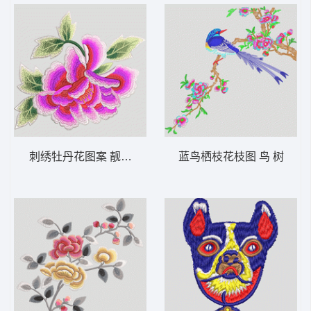
刺绣牡丹花图案 靓花 旗袍
蓝鸟栖枝花枝图 鸟 树