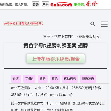
联科乐绣，绣人皆知。
首页
>
花样下载排行
>
花版高级搜索
黄色字母R翅膀刺绣图案 翅膀
上传花版得乐绣币/现金
刺绣
字母R
翅膀
黄色
运动标志
服饰装饰
emb花版参数： 大小：122.00 KB / 尺寸：288*230[毫米] / 针数：
35616针 / 线色：1 / 格式：emb / 版本：e2
版带文件需绣花软件方可打开，可配色打印导出各种格式或直接上
机绣。如无绣花软件可下载1：1模拟效果图。