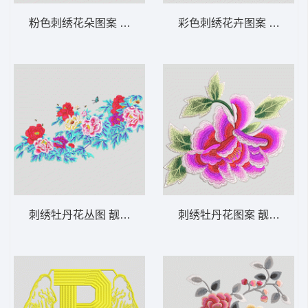
粉色刺绣花朵图案 靓花朵
彩色刺绣花卉图案 靓花
刺绣牡丹花丛图 靓花 精品 牡丹花 花开富贵
刺绣牡丹花图案 靓花 旗袍