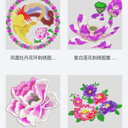
凤凰牡丹花环刺绣图案 凤凰
紫白莲花刺绣图案 靓花 荷