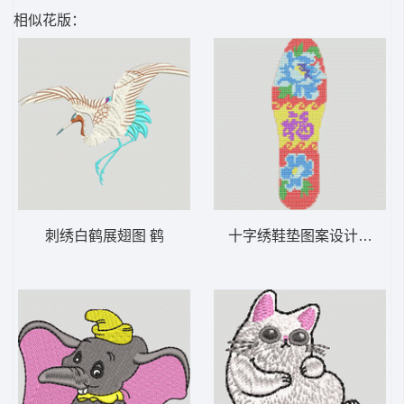
相似花版：
刺绣白鹤展翅图 鹤
十字绣鞋垫图案设计 鞋垫