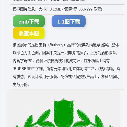
模拟图片信息：大小：0.1(MB) /图宽*高:350x299(像素)
emb下载
1:1图下载
收藏本图
该图展示的是巴宝莉（Burberry）品牌的经典刺绣徽章图案，整体
以绿色为主色调。图案中央是一只奔腾的狮子，上方为盾形徽章，
内含字母“B”，两侧环绕橄榄枝叶构成花环，底部横幅上绣有
“BURBERRY”字样。所有元素均采用立体刺绣工艺，线条清晰，富
有质感。该设计常用于服装、配饰或品牌授权产品上，象征品牌历
史与身份。