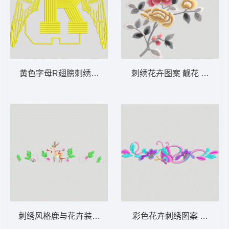
黄色字母R翅膀刺绣图案 翅膀
刺绣花卉图案 靓花 旗袍
刺绣风格鹿与花卉装饰图案 梅花鹿 汉服
彩色花卉刺绣图案 汉服