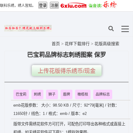
联科乐绣，绣人皆知。
首页
>
花样下载排行
>
花版高级搜索
巴宝莉品牌标志刺绣图案 保罗
上传花版得乐绣币/现金
巴宝莉
刺绣
狮子
盾牌
橄榄枝
品牌标志
emb花版参数： 大小：98.50 KB / 尺寸：92*79[毫米] / 针数：
11650针 / 线色：1 / 格式：emb / 版本：e2
版带文件需绣花软件方可打开，可配色打印导出各种格式或直接上
机绣。如无绣花软件可下载1：1模拟效果图。