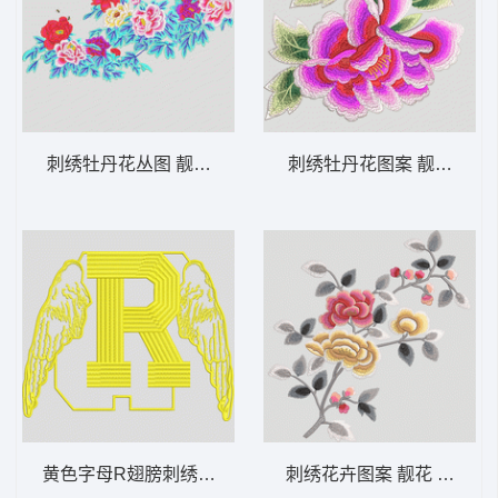
刺绣牡丹花丛图 靓花 精品 牡丹花 花开富贵
刺绣牡丹花图案 靓花 旗袍
黄色字母R翅膀刺绣图案 翅膀
刺绣花卉图案 靓花 旗袍