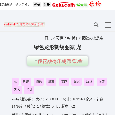
联科乐绣，绣人皆知。
首页
>
花样下载排行
>
花版高级搜索
绿色龙形刺绣图案 龙
上传花版得乐绣币/现金
龙
刺绣
绿色
螺旋
装饰
图案
纹身
服饰
艺术
设计
emb花版参数： 大小：93.00 KB / 尺寸：101*260[毫米] / 针数：
14795针 / 线色：1 / 格式：emb / 版本：e2