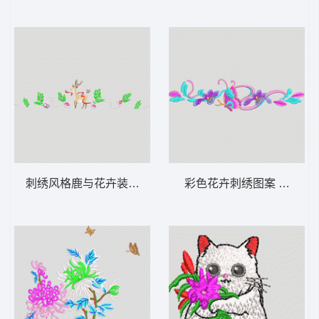
刺绣风格鹿与花卉装饰图案 梅花鹿 汉服
彩色花卉刺绣图案 汉服