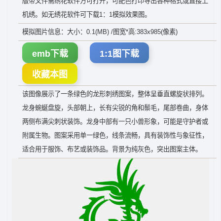
版带文件需绣花软件方可打开，可配色打印导出各种格式或直接上
机绣。如无绣花软件可下载1：1模拟效果图。
模拟图片信息：大小：0.1(MB) /图宽*高:383x985(像素)
emb下载
1:1图下载
收藏本图
该图像展示了一条绿色的龙形刺绣图案，整体呈垂直螺旋状排列。
龙身蜿蜒盘旋，头部朝上，长有尖锐的角和鬃毛，尾部卷曲，身体
两侧布满尖刺状装饰。龙身中部有一只小兽形象，可能是守护者或
附属生物。图案采用单一绿色，线条流畅，具有装饰性与象征性，
适合用于服饰、布艺或装饰品。背景为纯灰色，突出图案主体。