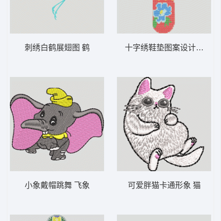
刺绣白鹤展翅图 鹤
十字绣鞋垫图案设计 鞋垫
小象戴帽跳舞 飞象
可爱胖猫卡通形象 猫