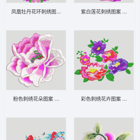
凤凰牡丹花环刺绣图案 凤凰
紫白莲花刺绣图案 靓花 荷
粉色刺绣花朵图案 靓花朵
彩色刺绣花卉图案 靓花