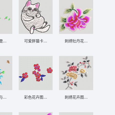
鹿与花卉装饰图案 梅花鹿 汉服
可爱胖猫卡通形象 猫
刺绣牡丹花图案 靓花 旗袍
与蝴蝶刺绣图案 菊花
彩色花卉图案设计 简单花
刺绣花卉图案 靓花 旗袍