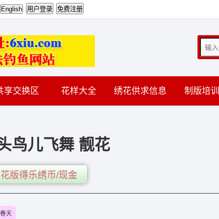
共享交换区
花样大全
绣花供求信息
制版培
头鸟儿飞舞 靓花
花版得乐绣币/现金
春天