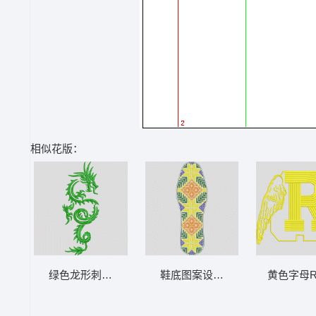
相似花版：
绿色龙形刺绣图案 龙
鞋底图案设计图 鞋垫
黄色字母