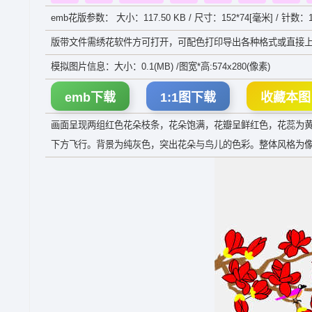
emb花版参数： 大小：117.50 KB / 尺寸：152*74[毫米] / 针数：1
版带文件需绣花软件方可打开，可配色打印导出各种格式或直接上
模拟图片信息：大小：0.1(MB) /图宽*高:574x280(像素)
emb下载
1:1图下载
收藏本图
画面呈现两组红色花朵枝条，花朵饱满，花瓣呈鲜红色，花蕊为
下方飞行。背景为纯灰色，突出花朵与鸟儿的色彩。整体风格为