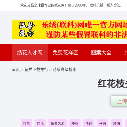
欢迎光临全球最专业的绣花网！创于2000年。联科乐绣，绣人皆知。
绣花人才网
免费花样区
图案大全
首页
>
花样下载排行
>
花版高级搜索
红花枝
上传
红花
鸟儿
像素艺术
枝条
飞翔
卡通
装饰