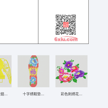
R翅膀刺绣图案 翅膀
十字绣鞋垫图案设计 鞋垫
彩色刺绣花卉图案 靓花