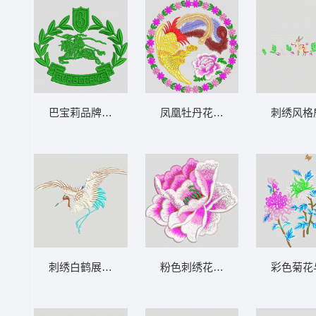
巴宝莉品牌标志刺绣图案 保罗
凤凰牡丹花环刺绣图案 凤凰
刺绣风格
刺绣白鹤展翅图 鹤
粉色刺绣花朵图案 靓花朵
彩色菊花