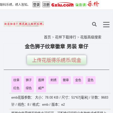
联科乐绣，绣人皆知。
首页
>
花样下载排行
>
花版高级搜索
金色狮子纹章徽章 男装 章仔
上传花版得乐绣币/现金
纹章
狮子
盾牌
刺绣
徽章
金色
蓝色
红色
绿色
威严
emb花版参数： 大小：78.00 KB / 尺寸：51*67[毫米] / 针数：9683
针 / 线色：8 / 格式：emb / 版本：e2