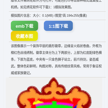
版带文件需绣花软件方可打开，可配色打印导出各种格式或直接上
机绣。如无绣花软件可下载1：1模拟效果图。
模拟图片信息：大小：0.1(MB) /图宽*高:194x255(像素)
emb下载
1:1图下载
收藏本图
该图像展示一个装饰华丽的盾形徽章，边缘呈火焰状卷曲，外框为
橙红色丝线绣制。徽章主体分为上下两部分，上部为红底配绿色横
条，下部为蓝底，中央有一只金色狮子站立，前爪持剑，姿态威
武。整体色彩鲜明，构图对称，具有传统纹章风格，常用于象征权
威或家族徽记。