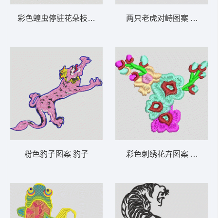
彩色蝗虫停驻花朵枝头 靓花 蝈蝈
两只老虎对峙图案 老虎
粉色豹子图案 豹子
彩色刺绣花卉图案 简单花