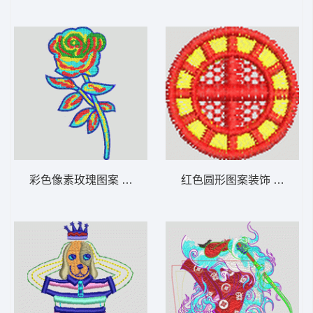
彩色像素玫瑰图案 靓花
红色圆形图案装饰 男装 章