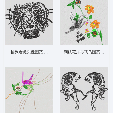
抽象老虎头像图案 虎头
刺绣花卉与飞鸟图案 鹤