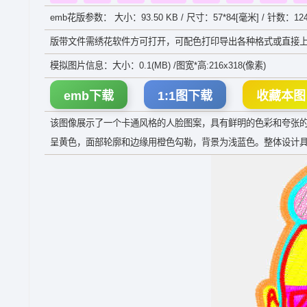
emb花版参数： 大小：93.50 KB / 尺寸：57*84[毫米] / 针数：124
版带文件需绣花软件方可打开，可配色打印导出各种格式或直接上
模拟图片信息：大小：0.1(MB) /图宽*高:216x318(像素)
emb下载
1:1图下载
收藏本图
该图像展示了一个卡通风格的人脸图案，具有鲜明的色彩和夸张
呈黄色，面部轮廓和边缘用橙色勾勒，背景为浅蓝色。整体设计