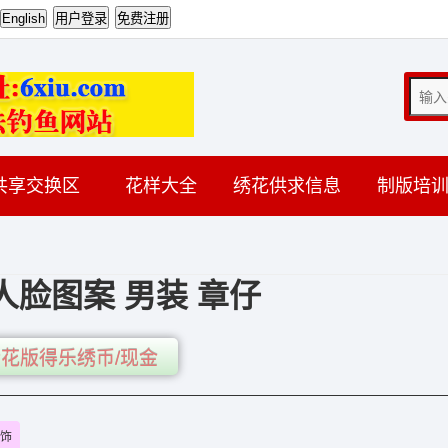
共享交换区
花样大全
绣花供求信息
制版培
人脸图案 男装 章仔
花版得乐绣币/现金
饰