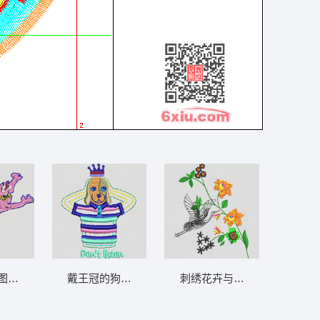
图案 豹子
戴王冠的狗狗卡通形象 狗头
刺绣花卉与飞鸟图案 鹤