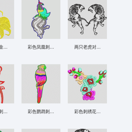
金鱼图案 鲤鱼
彩色凤凰刺绣图案 鸟
两只老虎对峙图案 老虎
刺绣图案 靓花
彩色鹦鹉刺绣图案 鸟
彩色刺绣花卉图案 简单花