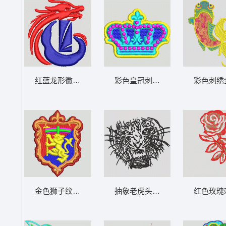
红蓝龙形徽章图案 龙
彩色皇冠刺绣图案 王冠
彩色刺绣
金色狮子纹章徽章 男装 章仔
抽象老虎头像图案 虎头
红色玫瑰