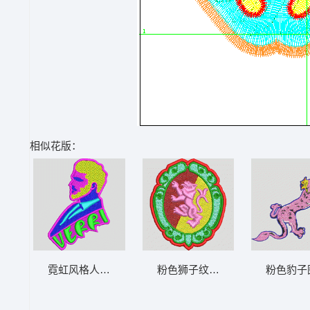
相似花版：
霓虹风格人物徽章 男装 章仔
粉色狮子纹章徽章 男装 章仔
粉色豹子