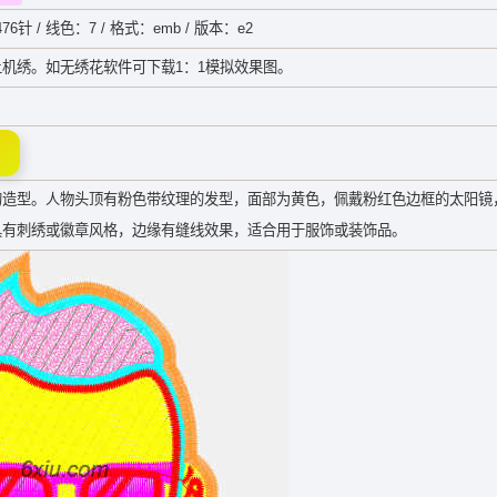
76针 / 线色：7 / 格式：emb / 版本：e2
机绣。如无绣花软件可下载1：1模拟效果图。
的造型。人物头顶有粉色带纹理的发型，面部为黄色，佩戴粉红色边框的太阳镜
具有刺绣或徽章风格，边缘有缝线效果，适合用于服饰或装饰品。