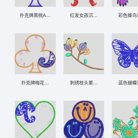
扑克牌黑桃A图案 纸牌
红发女孩沉思 头像
彩色蜂鸟
扑克牌梅花图案刺绣设计 纸牌
刺绣枝头果实图案 汉服
蓝色蝴蝶