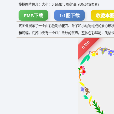
模拟图片信息：大小：0.1(MB) /图宽*高:780x643(像素)
EMB下载
1:1图下载
收藏本
该图像展示了一个由彩色刺绣花卉、叶子和小动物组成的爱心形
和蝴蝶，底部中央有一个红白条纹的茶壶。整体色彩鲜艳，风格
EMB