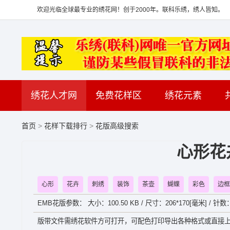
欢迎光临全球最专业的绣花网！创于2000年。联科乐绣，绣人皆知。
绣花人才网
免费花样区
绣花元素
首页
>
花样下载排行
>
花版高级搜索
心形花
心形
花卉
刺绣
装饰
茶壶
蝴蝶
彩色
边框
EMB花版参数： 大小：100.50 KB / 尺寸：206*170[毫米] / 针数
版带文件需绣花软件方可打开，可配色打印导出各种格式或直接上