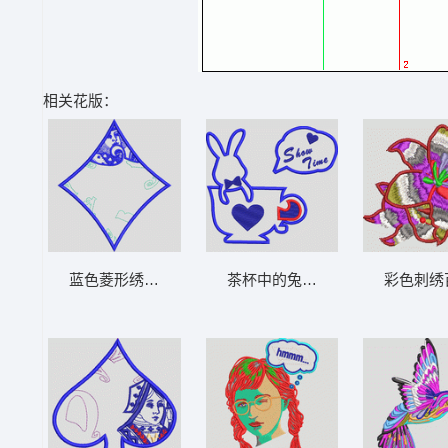
相关花版：
蓝色菱形绣花图案设计 纸牌
茶杯中的兔子表演 童装
彩色刺绣