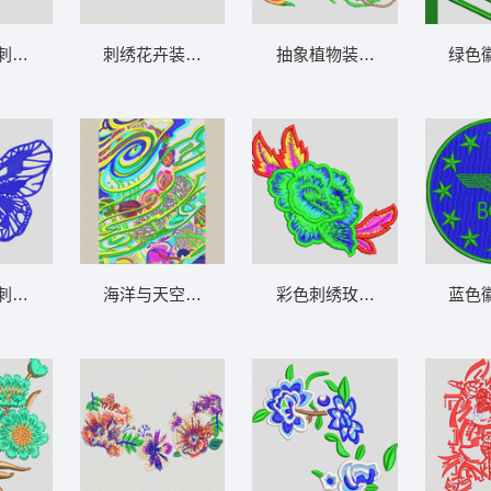
刺绣图案 鸟
刺绣花卉装饰文字“Little” 女装
抽象植物装饰图案 女装
绿色徽
刺绣图案 蝴蝶
海洋与天空的奇幻旅程 女装
彩色刺绣玫瑰花图案 女装
蓝色徽