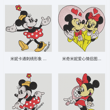
米妮卡通刺绣形象 米妮 53-DST格式
米奇米妮爱心情侣图案 米奇