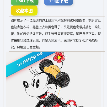
EMB下载
1:1图下载
收藏本图
图片展示了一位经典的迪士尼角色米妮的刺绣风格图像，她身穿红
色波点连衣裙、黑色上衣和黄色鞋子，头戴黄色发带并插有一朵红
花。她的表情活泼可爱，双手张开呈欢迎姿态，尾巴自然下垂。整
体采用针线纹理表现，背景为纯灰色，底部有“©DISNEY”版权标
识，风格复古而童趣。
DST转存的EMB