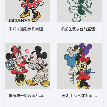
米妮卡通形象刺绣图案 米妮 47-DST格式
米妮在梳妆台前整理头发 米妮
米奇与米妮浪漫互动 米奇爱米妮-DST格式
米妮手持气球图案 米妮 34