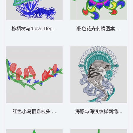
棕榈树与“Love Dega”字样 椰树狼
彩色花卉刺绣图案 佛绣
红色小鸟栖息枝头 小鸟在树枝上
海豚与海浪纹样刺绣 豹子