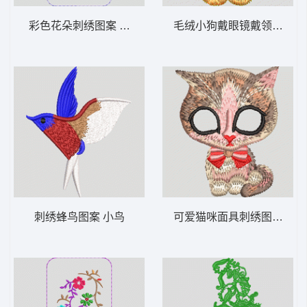
彩色花朵刺绣图案 手机壳
毛绒小狗戴眼镜戴领结 小
刺绣蜂鸟图案 小鸟
可爱猫咪面具刺绣图案 小