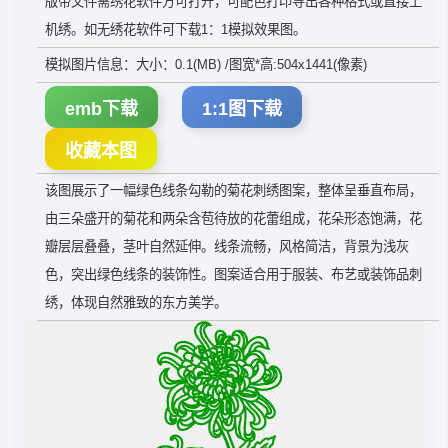
版带文件需绣花软件方可打开，可配色打印导出各种格式或直接上
机绣。如无绣花软件可下载1：1模拟效果图。
模拟图片信息：大小：0.1(MB) /图宽*高:504x1441(像素)
emb下载
1:1图下载
收藏本图
该图展示了一幅绿色线条勾勒的菊花刺绣图案，整体呈垂直布局，
由三朵盛开的菊花和两朵含苞待放的花蕾组成，花朵形态饱满，花
瓣层层叠叠，茎叶自然延伸。线条流畅，风格简洁，背景为浅灰
色，突出绿色线条的装饰性。图案适合用于服装、布艺或装饰品刺
绣，体现自然雅致的东方美学。