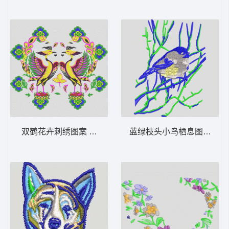
双鹤花卉刺绣图案 丹顶鹤仙鹤鸟吉祥
蓝绿枝头小鸟栖息图 鸟语