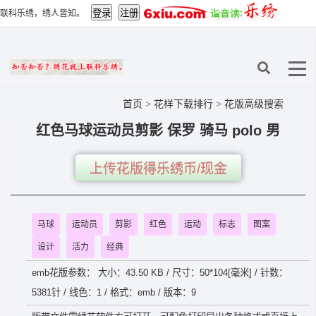
联科乐绣，绣人皆知。
首页
>
花样下载排行
>
花版高级搜索
红色马球运动员剪影 保罗 骑马 polo 男
上传花版得乐绣币/现金
马球
运动员
剪影
红色
运动
标志
图案
设计
活力
经典
emb花版参数： 大小：43.50 KB / 尺寸：50*104[毫米] / 针数：
5381针 / 线色：1 / 格式：emb / 版本：9