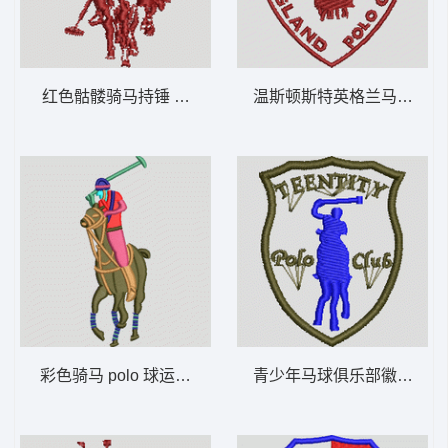
红色骷髅骑马持锤 保罗 骑马 polo 男
温斯顿斯特英格兰马球俱乐部
彩色骑马 polo 球运动员 保罗 骑马 polo 男
青少年马球俱乐部徽章 保罗 骑