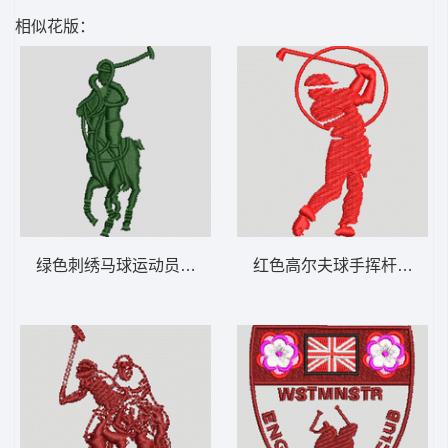
相似花版：
绿色刺绣马球运动员标志 保罗 骑马 polo 男
红色高尔夫球手挥杆剪影 保罗 