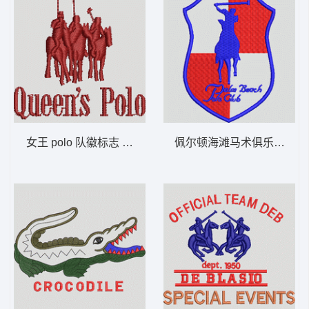
女王 polo 队徽标志 保罗 骑马 polo 男
佩尔顿海滩马术俱乐部徽章 保罗