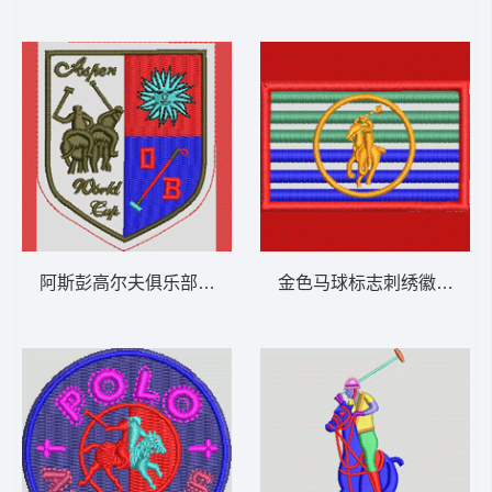
阿斯彭高尔夫俱乐部徽章 保罗 骑马 polo 男
金色马球标志刺绣徽章 保罗 骑