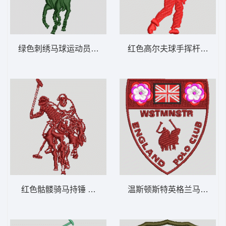
绿色刺绣马球运动员标志 保罗 骑马 polo 男
红色高尔夫球手挥杆剪影 保罗 
红色骷髅骑马持锤 保罗 骑马 polo 男
温斯顿斯特英格兰马球俱乐部