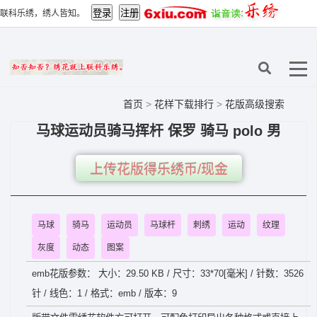
联科乐绣，绣人皆知。
首页
>
花样下载排行
>
花版高级搜索
马球运动员骑马挥杆 保罗 骑马 polo 男
上传花版得乐绣币/现金
马球
骑马
运动员
马球杆
刺绣
运动
纹理
灰度
动态
图案
emb花版参数： 大小：29.50 KB / 尺寸：33*70[毫米] / 针数：3526
针 / 线色：1 / 格式：emb / 版本：9