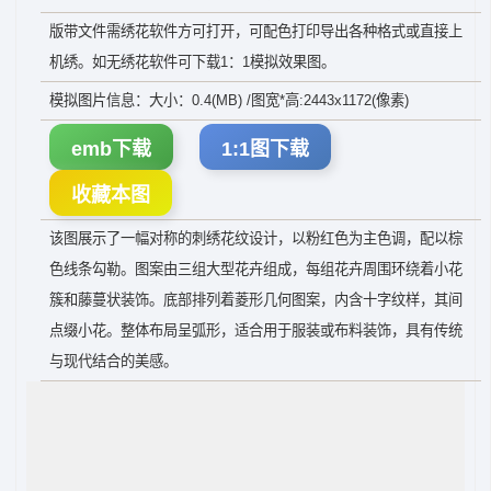
版带文件需绣花软件方可打开，可配色打印导出各种格式或直接上
机绣。如无绣花软件可下载1：1模拟效果图。
模拟图片信息：大小：0.4(MB) /图宽*高:2443x1172(像素)
emb下载
1:1图下载
收藏本图
该图展示了一幅对称的刺绣花纹设计，以粉红色为主色调，配以棕
色线条勾勒。图案由三组大型花卉组成，每组花卉周围环绕着小花
簇和藤蔓状装饰。底部排列着菱形几何图案，内含十字纹样，其间
点缀小花。整体布局呈弧形，适合用于服装或布料装饰，具有传统
与现代结合的美感。