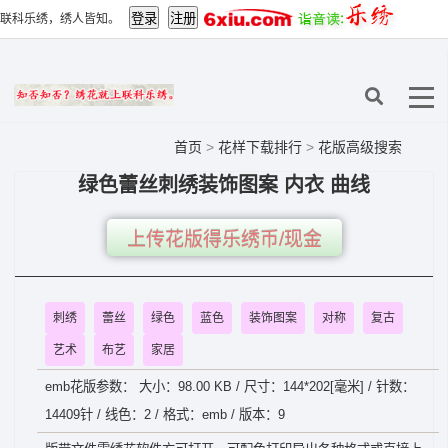
联科乐绣，绣人皆知。
首页
>
花样下载排行
>
花版高级搜索
绿色蕾丝刺绣装饰图案 内衣 曲线
上传花版得乐绣币/现金
刺绣
蕾丝
绿色
蓝色
装饰图案
对称
复古
艺术
布艺
家居
emb花版参数： 大小：98.00 KB / 尺寸：144*202[毫米] / 针数：
14409针 / 线色：2 / 格式：emb / 版本：9