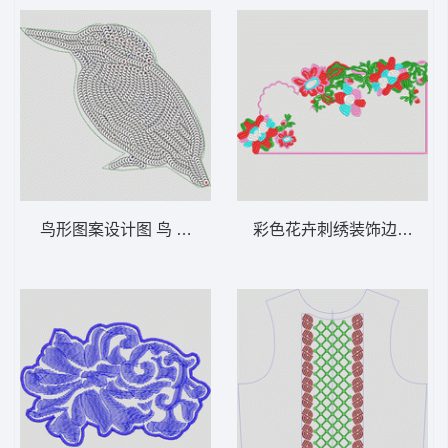
鸟形图案设计图 鸟 珠片
彩色花卉刺绣装饰边框 靓