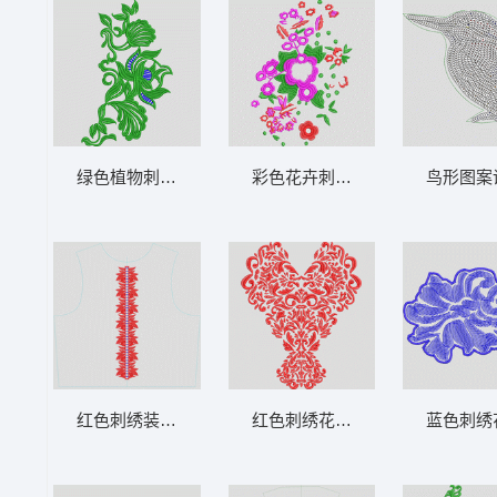
绿色植物刺绣图案 曲线
彩色花卉刺绣图案 花朵
鸟形图案
红色刺绣装饰的无袖上衣设计图 条码
红色刺绣花纹图案 领
蓝色刺绣