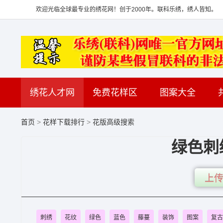
欢迎光临全球最专业的绣花网！创于2000年。联科乐绣，绣人皆知。
绣花人才网
免费花样区
图案大全
首页
>
花样下载排行
>
花版高级搜索
绿色刺
上传
刺绣
花纹
绿色
蓝色
藤蔓
装饰
图案
复古