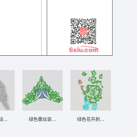
设计稿 鸟 珠片
绿色蕾丝装饰图案 曲线
绿色花卉刺绣图案 花朵