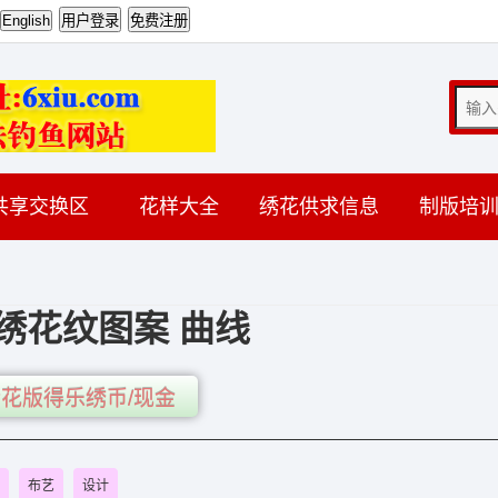
共享交换区
花样大全
绣花供求信息
制版培
绣花纹图案 曲线
花版得乐绣币/现金
布艺
设计