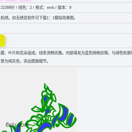
22289针 / 线色：2 / 格式：emb / 版本：9
机绣。如无绣花软件可下载1：1模拟效果图。
藤蔓、叶片和花朵组成，线条流畅优雅。内部填充为蓝色网格纹理，与绿色轮廓
背景为纯灰色，突出图案细节。