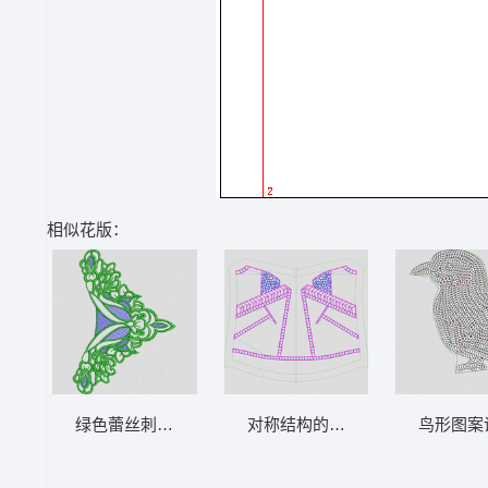
相似花版：
绿色蕾丝刺绣装饰图案 内衣 曲线
对称结构的建筑模型图 裙 曲线
鸟形图案