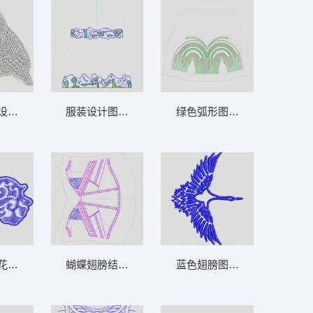
设计图 鸟 珠片
服装设计图案草图 条码
绿色弧形图案设计图 裙 珠片
花卉图案 曲线
蝴蝶翅膀结构图 曲线
蓝色翅膀图案设计 鹤