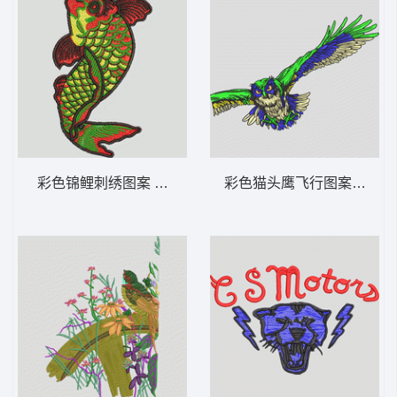
彩色锦鲤刺绣图案 鲤鱼
彩色猫头鹰飞行图案 鹰