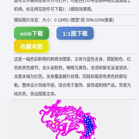
版带文件需绣花软件方可打开，可配色打印导出各种格式或直接上
机绣。如无绣花软件可下载1：1模拟效果图。
模拟图片信息：大小：0.1(MB) /图宽*高:509x1034(像素)
emb下载
1:1图下载
收藏本图
这是一幅色彩鲜艳的刺绣龙图案，主体为蓝色龙身，搭配粉色、红
色和黑色细节。龙头呈粉色，眼睛为黄色，龙须和鬃毛呈波浪状，
龙尾末端为红色。龙身覆盖鳞片纹理，四肢和尾部有黑色轮廓勾
勒。整体设计风格华丽，适合用于服饰、装饰或刺绣产品，背景为
纯灰色，突出图案主体。