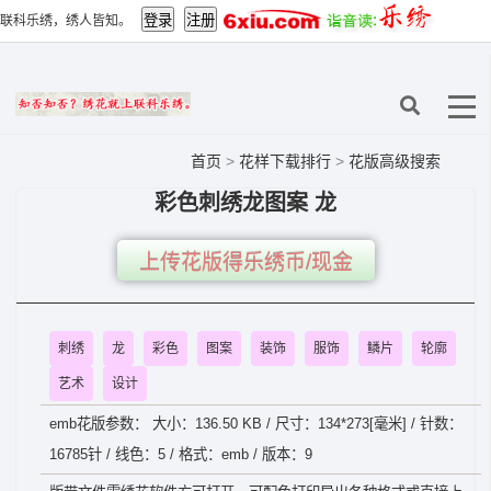
联科乐绣，绣人皆知。
首页
>
花样下载排行
>
花版高级搜索
彩色刺绣龙图案 龙
上传花版得乐绣币/现金
刺绣
龙
彩色
图案
装饰
服饰
鳞片
轮廓
艺术
设计
emb花版参数： 大小：136.50 KB / 尺寸：134*273[毫米] / 针数：
16785针 / 线色：5 / 格式：emb / 版本：9