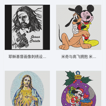
耶稣基督画像刺绣设计 耶稣 8-DST格式
米奇与高飞拥抱 米奇和布鲁