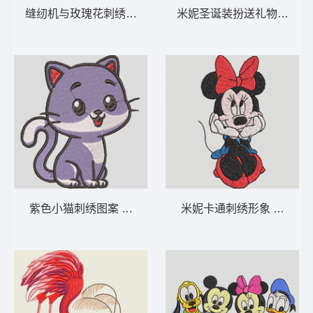
缝纫机与玫瑰花刺绣图案 复古缝纫玫瑰-DST
米妮圣诞装扮送礼物 米妮 64
紫色小猫刺绣图案 可爱的小猫咪-DST格式
米妮卡通刺绣形象 米妮 63