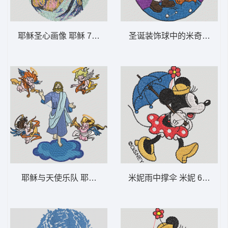
耶稣圣心画像 耶稣 7-DST格式
圣诞装饰球中的米奇 米奇 1
耶稣与天使乐队 耶稣复活天使-DST格式
米妮雨中撑伞 米妮 60-DS