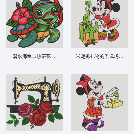
潜水海龟与热带花 海龟浮潜芙蓉花-DST格式
米妮拆礼物的圣诞场景 米妮 