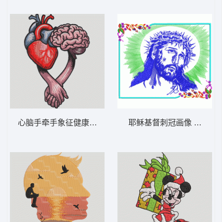
心脑手牵手象征健康 心脑携手——情绪平衡-
耶稣基督刺冠画像 耶稣-D