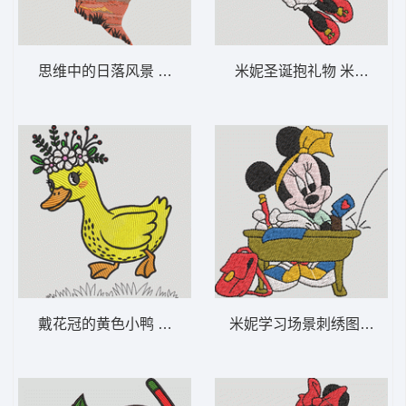
思维中的日落风景 夕阳倒影的剪影-DST格式
米妮圣诞抱礼物 米妮 62-D
戴花冠的黄色小鸭 花冠鸭-DST格式
米妮学习场景刺绣图 米妮 61