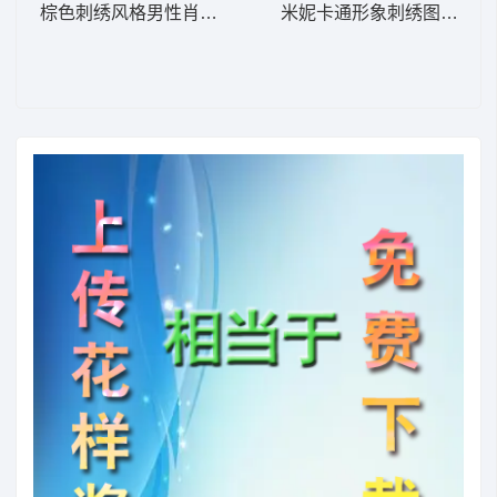
棕色刺绣风格男性肖像 耶稣脸设计-DST格式
米妮卡通形象刺绣图案 米妮 