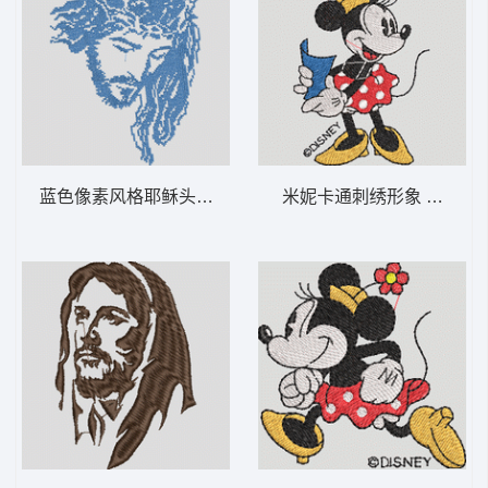
蓝色像素风格耶稣头像 耶稣 6-DST格式
米妮卡通刺绣形象 米妮 59