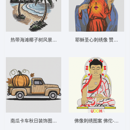
热带海滩椰子树风景刺绣 热带海滩棕榈树 –
耶稣圣心刺绣像 赞美耶稣-
南瓜卡车秋日装饰图 复古南瓜卡车 – 秋季-
佛像刺绣图案 佛佗-DST格