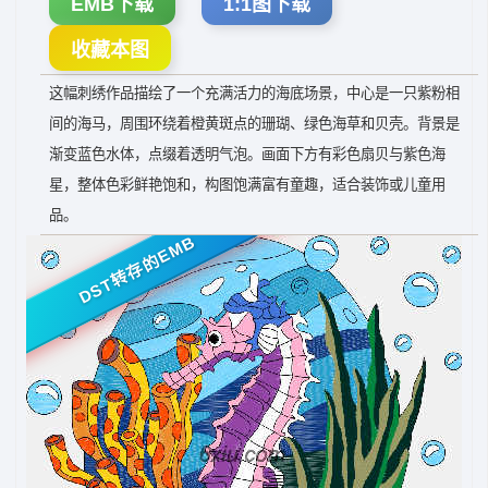
EMB下载
1:1图下载
收藏本图
这幅刺绣作品描绘了一个充满活力的海底场景，中心是一只紫粉相
间的海马，周围环绕着橙黄斑点的珊瑚、绿色海草和贝壳。背景是
渐变蓝色水体，点缀着透明气泡。画面下方有彩色扇贝与紫色海
星，整体色彩鲜艳饱和，构图饱满富有童趣，适合装饰或儿童用
品。
DST转存的EMB