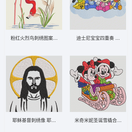
粉红火烈鸟刺绣图案 苍鹭-DST格式
迪士尼宝宝四重奏 迪士尼宝
耶稣基督刺绣像 耶稣 9-DST格式
米奇米妮圣诞雪橇合影 米奇和