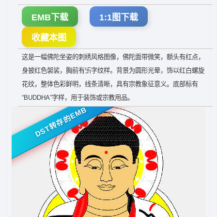
EMB下载
1:1图下载
收藏本图
这是一幅佛陀坐姿的刺绣风格图像，佛陀面带微笑，额头有红点，
身披红色袈裟，胸前有卐字纹样。背景为圆形光晕，饰以红白螺旋
花纹，整体色彩鲜明，线条清晰，具有宗教象征意义。底部标有
“BUDDHA”字样，用于装饰或宗教用品。
DST转存的EMB