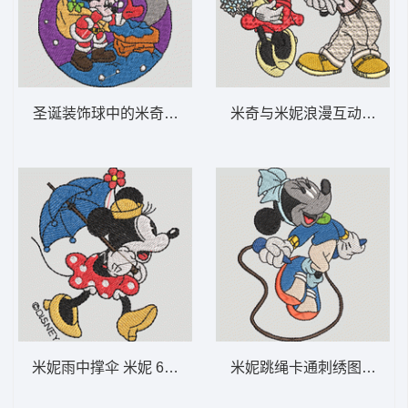
圣诞装饰球中的米奇 米奇 1-DST格式
米奇与米妮浪漫互动 米奇爱
米妮雨中撑伞 米妮 60-DST格式
米妮跳绳卡通刺绣图案 米妮 