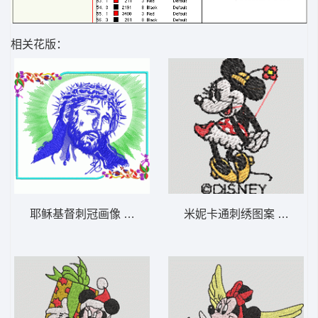
相关花版：
耶稣基督刺冠画像 耶稣-DST格式
米妮卡通刺绣图案 米妮 55