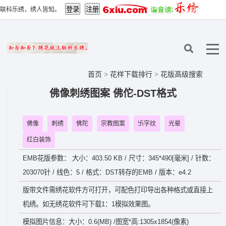
联科乐绣，绣人皆知。
首页
>
花样下载排行
>
花版高级搜索
佛像刺绣图案 佛佗-DST格式
佛像
刺绣
佛陀
宗教图案
卐字纹
光晕
红白装饰
EMB花版参数： 大小：403.50 KB / 尺寸：345*490[毫米] / 针数：
203070针 / 线色：5 / 格式：DST转存的EMB / 版本：e4.2
版带文件需绣花软件方可打开，可配色打印导出各种格式或直接上
机绣。如无绣花软件可下载1：1模拟效果图。
模拟图片信息：大小：0.6(MB) /图宽*高:1305x1854(像素)