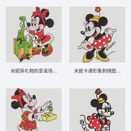
米妮拆礼物的圣诞场景 米妮 65-DST格式
米妮卡通形象刺绣图案 米妮 