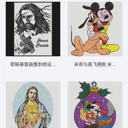
耶稣基督画像刺绣设计 耶稣 8-DST格式
米奇与高飞拥抱 米奇和布鲁