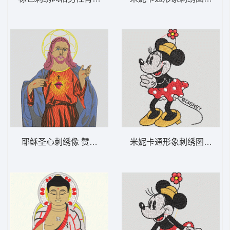
耶稣圣心刺绣像 赞美耶稣-DST格式
米妮卡通形象刺绣图案 米妮 