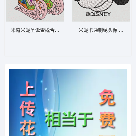
米奇米妮圣诞雪橇合影 米奇和米妮 2-DST格
米妮卡通刺绣头像 米妮 48