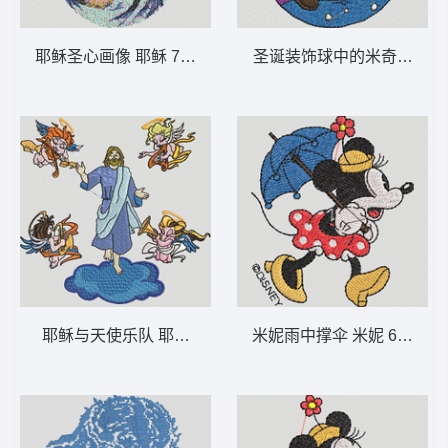
耶稣圣心画像 耶稣 7-DST格式
圣诞装饰球中的米奇 米奇 1
耶稣与天使乐队 耶稣复活天使-DST格式
米妮雨中撑伞 米妮 60-DS