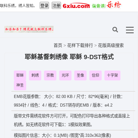
联科乐绣，绣人皆知。
首页
>
花样下载排行
>
花版高级搜索
耶稣基督刺绣像 耶稣 9-DST格式
耶稣
刺绣
宗教
光环
圣像
信仰
十字架
神圣
EMB花版参数： 大小：82.00 KB / 尺寸：82*96[毫米] / 针数：
9934针 / 线色：4 / 格式：DST转存的EMB / 版本：e4.2
版带文件需绣花软件方可打开，可配色打印导出各种格式或直接上
机绣。如无绣花软件可下载1：1模拟效果图。
模拟图片信息：大小：0.1(MB) /图宽*高:310x362(像素)