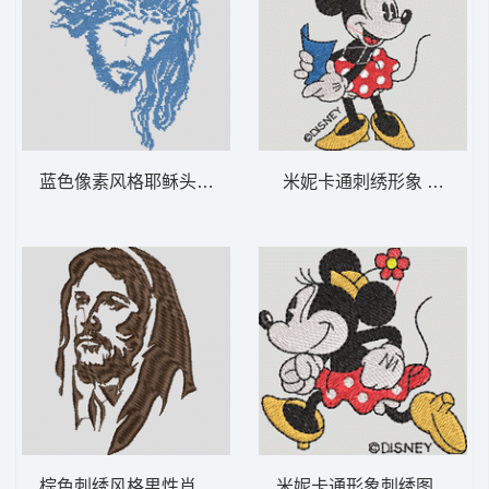
蓝色像素风格耶稣头像 耶稣 6-DST格式
米妮卡通刺绣形象 米妮 59
棕色刺绣风格男性肖像 耶稣脸设计-DST格式
米妮卡通形象刺绣图案 米妮 