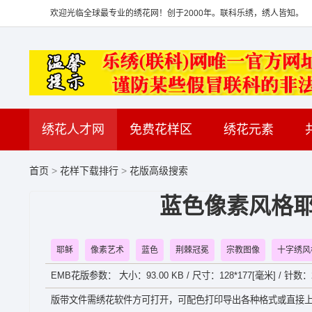
欢迎光临全球最专业的绣花网！创于2000年。联科乐绣，绣人皆知。
绣花人才网
免费花样区
绣花元素
首页
>
花样下载排行
>
花版高级搜索
蓝色像素风格耶稣
耶稣
像素艺术
蓝色
荆棘冠冕
宗教图像
十字绣风
EMB花版参数： 大小：93.00 KB / 尺寸：128*177[毫米] / 针数：
版带文件需绣花软件方可打开，可配色打印导出各种格式或直接上