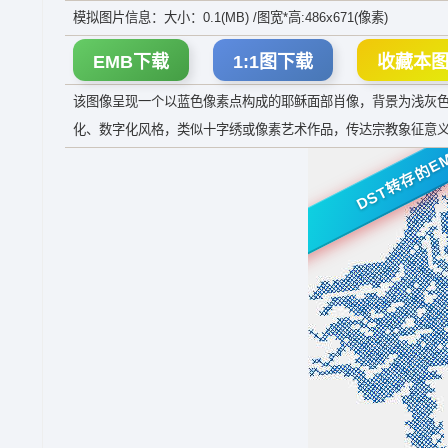
模拟图片信息：大小：0.1(MB) /图宽*高:486x671(像素)
EMB下载
1:1图下载
收藏本
该图像呈现一个以蓝色像素点构成的耶稣面部肖像，背景为浅灰
化、数字化风格，类似十字绣或像素艺术作品，传达宗教象征意
DST转存的E