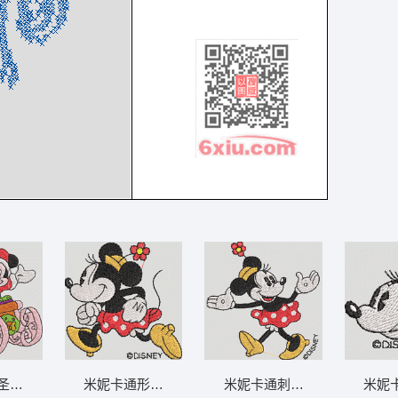
T格式
诞雪橇合影 米奇和米妮 2-DST格
米妮卡通形象刺绣图案 米妮 58-DST格式
米妮卡通刺绣形象 米妮 53-D
米妮卡