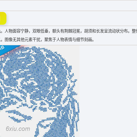
图
色。人物面容宁静，双眼低垂，额头有荆棘冠冕，胡须和长发呈流动状分布。整
义。图像无其他元素干扰，聚焦于人物表情与细节刻画。
MB