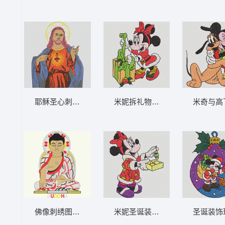
耶稣圣心刺绣像 赞美耶稣-DST格式
米妮拆礼物的圣诞场景 米妮 65-D
米奇与高
佛像刺绣图案 佛佗-DST格式
米妮圣诞装扮送礼物 米妮 64-DS
圣诞装饰球