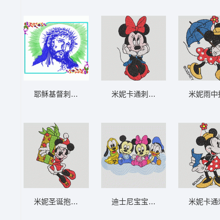
耶稣基督刺冠画像 耶稣-DST格式
米妮卡通刺绣形象 米妮 63-DST
米妮雨中撑
米妮圣诞抱礼物 米妮 62-DST格式
迪士尼宝宝四重奏 迪士尼宝贝-D
米妮卡通刺