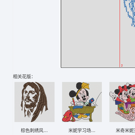
相关花版：
棕色刺绣风格男性肖像 耶稣脸设计-DST格式
米妮学习场景刺绣图 米妮 61-DS
米奇米妮圣