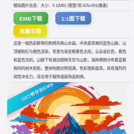
模拟图片信息：大小：0.1(MB) /图宽*高:625x581(像素)
EMB下载
1:1图下载
收藏本图
这是一幅色彩鲜艳的刺绣风格山水画，中央是高耸的蓝色山脉，山
顶被粉红与橙色渲染，背景为渐变橙黄色太阳，云朵呈红色、紫色
和蓝色交织。山脚下有湖泊倒映天空与山影，湖岸两侧分布着蓝紫
相间的树木剪影。整体构图对称饱满，色彩饱和度高，具有强烈的
视觉冲击力，适合用于服饰或装饰品刺绣。
DST转存的EMB