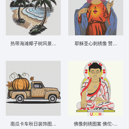
热带海滩椰子树风景刺绣 热带海滩棕榈树 –
耶稣圣心刺绣像 赞美耶稣-
南瓜卡车秋日装饰图 复古南瓜卡车 – 秋季-
佛像刺绣图案 佛佗-DST格