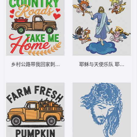
乡村公路带我回家刺绣设计 乡村路带我回家-
耶稣与天使乐队 耶稣复活天