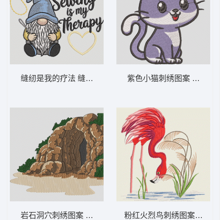
缝纫是我的疗法 缝纫是我的疗愈方式 - 小矮
紫色小猫刺绣图案 可爱的小
岩石洞穴刺绣图案 洞穴入口 – 探险-DST格
粉红火烈鸟刺绣图案 苍鹭-D