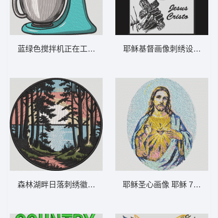
蓝绿色搅拌机正在工作 复古立式搅拌机 –
耶稣基督画像刺绣设计 耶稣 
森林湖畔日落刺绣徽章 湖畔森林日落——风
耶稣圣心画像 耶稣 7-DST