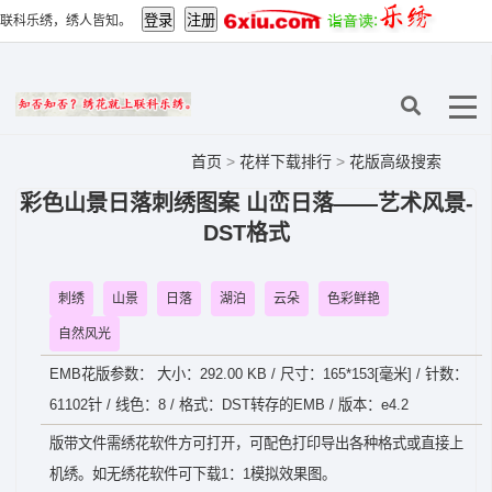
联科乐绣，绣人皆知。
首页
>
花样下载排行
>
花版高级搜索
彩色山景日落刺绣图案 山峦日落——艺术风景-
DST格式
刺绣
山景
日落
湖泊
云朵
色彩鲜艳
自然风光
EMB花版参数： 大小：292.00 KB / 尺寸：165*153[毫米] / 针数：
61102针 / 线色：8 / 格式：DST转存的EMB / 版本：e4.2
版带文件需绣花软件方可打开，可配色打印导出各种格式或直接上
机绣。如无绣花软件可下载1：1模拟效果图。