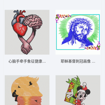
心脑手牵手象征健康 心脑携手——情绪平衡-
耶稣基督刺冠画像 耶稣-D