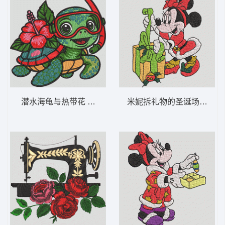
潜水海龟与热带花 海龟浮潜芙蓉花-DST格式
米妮拆礼物的圣诞场景 米妮 