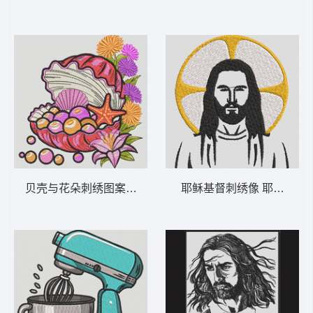
贝壳与花朵刺绣图案 海贝珍珠与花朵 – 海
耶稣基督刺绣像 耶稣 9-D