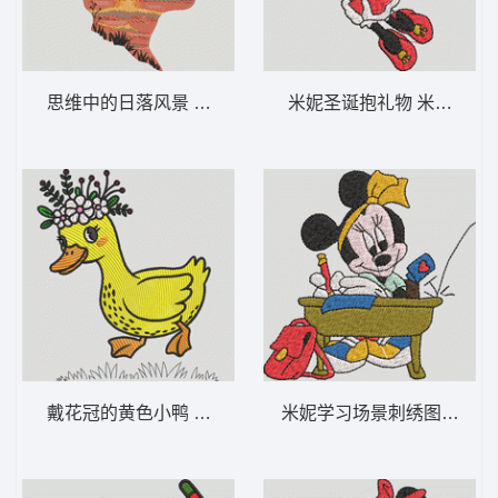
思维中的日落风景 夕阳倒影的剪影-DST格式
米妮圣诞抱礼物 米妮 62-D
戴花冠的黄色小鸭 花冠鸭-DST格式
米妮学习场景刺绣图 米妮 61