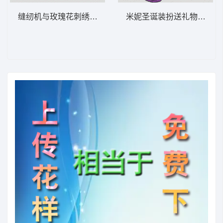
缝纫机与玫瑰花刺绣图案 复古缝纫玫瑰-DST
米妮圣诞装扮送礼物 米妮 64