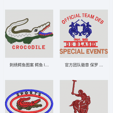
刺绣鳄鱼图案 鳄鱼 lacoste 男
官方团队徽章 保罗 骑马 pol