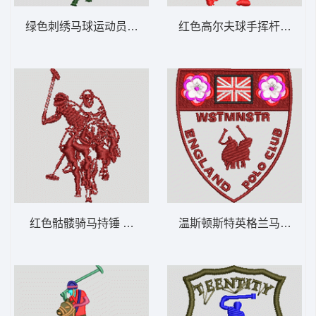
绿色刺绣马球运动员标志 保罗 骑马 polo 男
红色高尔夫球手挥杆剪影 保罗 
红色骷髅骑马持锤 保罗 骑马 polo 男
温斯顿斯特英格兰马球俱乐部