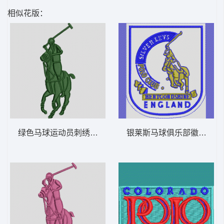
相似花版：
绿色马球运动员刺绣图案 保罗 骑马 polo 男
银莱斯马球俱乐部徽章 保罗 骑