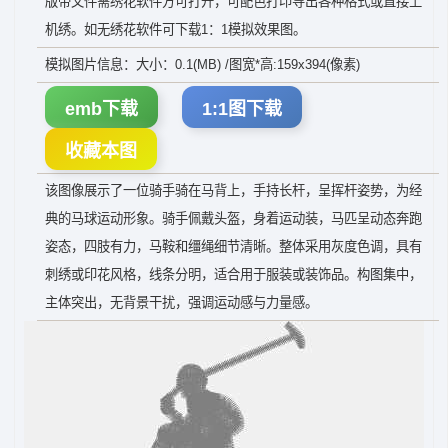
版带文件需绣花软件方可打开，可配色打印导出各种格式或直接上
机绣。如无绣花软件可下载1：1模拟效果图。
模拟图片信息：大小：0.1(MB) /图宽*高:159x394(像素)
emb下载
1:1图下载
收藏本图
该图像展示了一位骑手骑在马背上，手持长杆，呈挥杆姿势，为经
典的马球运动形象。骑手佩戴头盔，身着运动装，马匹呈动态奔跑
姿态，四肢有力，马鞍和缰绳细节清晰。整体采用灰度色调，具有
刺绣或印花风格，线条分明，适合用于服装或装饰品。构图集中，
主体突出，无背景干扰，强调运动感与力量感。